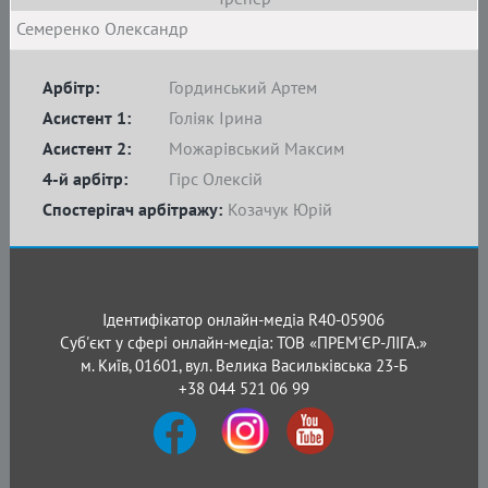
Семеренко Олександр
Арбітр:
Гординський Артем
Асистент 1:
Голіяк Ірина
Асистент 2:
Можарівський Максим
4-й арбітр:
Гірс Олексій
Спостерігач арбітражу:
Козачук Юрій
Ідентифікатор онлайн-медіа R40-05906
Суб'єкт у сфері онлайн-медіа: ТОВ «ПРЕМ’ЄР-ЛІГА.»
м. Київ, 01601, вул. Велика Васильківська 23-Б
+38 044 521 06 99