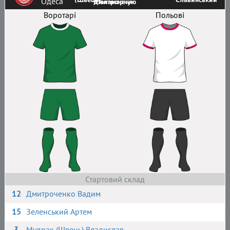
Одеса
(Швець)
Славинський
Дмитроченко
Паламарчук
Воротарі
Польові
Стартовий склад
12
Дмитроченко Вадим
15
Зеленський Артем
3
Мудрак (Швець) Владислав