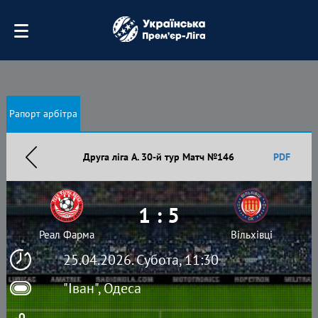
Рапорт арбітра
Друга ліга А. 30-й тур Матч №146
PDF
1 : 5
Реал Фарма
Вільхівці
25.04.2026. Субота, 11:30
"Іван", Одеса