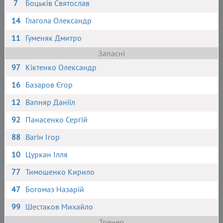
7
Боцьків Святослав
14
Глагола Олександр
11
Гуменяк Дмитро
Запасні
97
Кіктенко Олександр
16
Базаров Єгор
12
Вапняр Данііл
92
Панасенко Сергій
88
Вагін Ігор
10
Цуркан Ілля
77
Тимошенко Кирило
47
Богомаз Назарій
99
Шестаков Михайло
Тренер