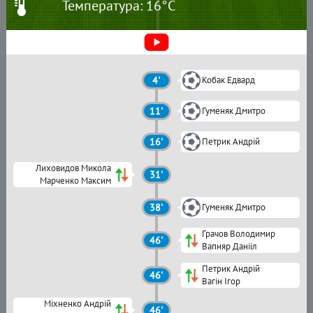
Температура: 16°C
4'
Кобак Едвард
11'
Гуменяк Дмитро
16'
Петрик Андрій
Лиховидов Микола
31'
Марченко Максим
38'
Гуменяк Дмитро
Грачов Володимир
46'
Вапняр Данііл
Петрик Андрій
46'
Вагін Ігор
Міхненко Андрій
46'