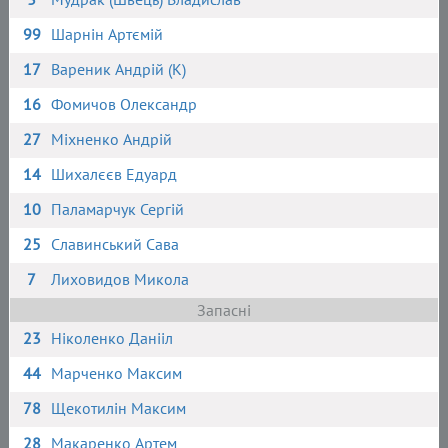
99
Шарнін Артємій
17
Вареник Андрій (К)
16
Фомичов Олександр
27
Міхненко Андрій
14
Шихалєєв Едуард
10
Паламарчук Сергій
25
Славинський Сава
7
Лиховидов Микола
Запасні
23
Ніколенко Данііл
44
Марченко Максим
78
Щекотилін Максим
28
Макаренко Артем