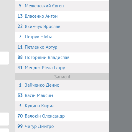
5
Меженський Євген
13
Власенко Антон
22
Якимчук Ярослав
7
Петрук Нікіта
11
Петленко Артур
в
88
Погорілий Владислав
41
Мендес Ріела Ікару
Запасні
1
Зайченко Денис
33
Васін Максим
3
Кудина Кирил
70
Балокін Олександр
99
Чигур Дмитро