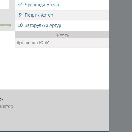
44
Чупринда Назар
9
Петрик Артем
10
Загорулько Артур
Тренер
ла
й
Ярошенко Юрій
2:
Віктор