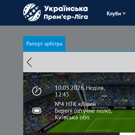
Клуби
Буковина
Рапорт арбітра
Зоря
Кудрівка
Полісся
10.05.2026. Неділя,
12:45
№4 НТК «Лівий
Берег» (штучне поле),
Київська обл.