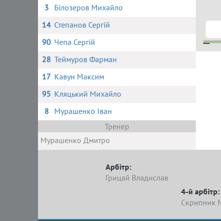
3
Білозеров Михайло
14
Степанов Сергій
90
Чепа Сергій
28
Теймуров Фарман
1
2
17
Кавун Максим
95
Кляцький Михайло
8
Мурашенко Іван
Тренер
Мурашенко Дмитро
Арбітр:
Грицай Владислав
4-й арбітр:
Скрипник 