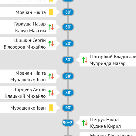
Мовчан Нікіта
80'
Гаркуша Назар
80'
Кавун Максим
Шишкін Сергій
80'
Білозеров Михайло
Погорілий Владисла
80'
Чупринда Назар
Мовчан Нікіта
88'
Мурашенко Іван
Гордеєв Антон
88'
Кляцький Михайло
Мурашенко Іван
90'
Петрук Нікіта
90+2'
Кудина Кирил
Мендес Ріела Ікару