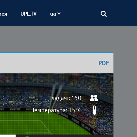
рея
UPL.TV
ua
Епіцентр
Кривбас
PDF
Оболонь
Шахтар
Глядачі: 150
Температура: 15°C