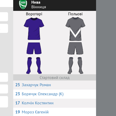
Нива
Вінниця
Воротарі
Польові
в
Стартовий склад
25
Захарчук Роман
23
Борячук Олександр (К)
17
Колчін Костянтин
19
Мороз Євгеній