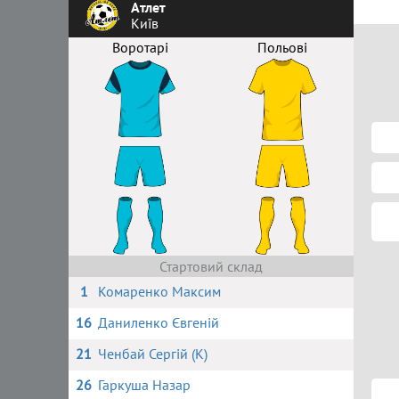
Атлет
Київ
Воротарі
Польові
Стартовий склад
1
Комаренко Максим
16
Даниленко Євгеній
21
Ченбай Сергій (К)
26
Гаркуша Назар