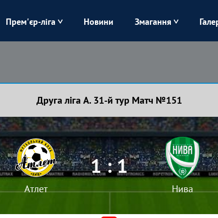
Прем'єр-ліга
Новини
Змагання
Гале
Верес
Динамо
Карпати
Колос
Друга ліга А. 31-й тур Матч №151
Лівий Берег
ЛНЗ
Харків
Чорноморець
1 : 1
Атлет
Нива