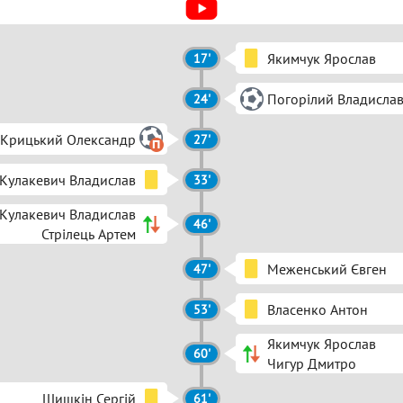
Якимчук Ярослав
17'
Погорілий Владисла
24'
Крицький Олександр
27'
Кулакевич Владислав
33'
Кулакевич Владислав
46'
Стрілець Артем
Меженський Євген
47'
Власенко Антон
53'
Якимчук Ярослав
60'
Чигур Дмитро
Шишкін Сергій
61'