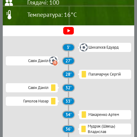
Глядачі: 100
Температура: 16°C
3'
Шихалєєв Едуард
Савін Данііл
27'
28'
Паламарчук Сергій
Савін Данііл
32'
Гамолов Назар
33'
34'
Макаренко Артем
Мудрак (Швець)
36'
Владислав