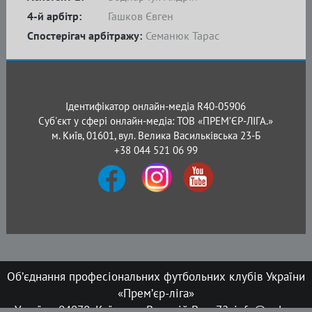
4-й арбітр:
Гашков Євген
Спостерігач арбітражу:
Семанюк Тарас
Ідентифікатор онлайн-медіа R40-05906
Суб'єкт у сфері онлайн-медіа: ТОВ «ПРЕМ’ЄР-ЛІГА.»
м. Київ, 01601, вул. Велика Васильківська 23-Б
+38 044 521 06 99
Об’єднання професіональних футбольних клубів України
«Прем’єр-ліга»
Україна, 04070, Київ, вул. Верхній Вал, 72, info@upl.ua