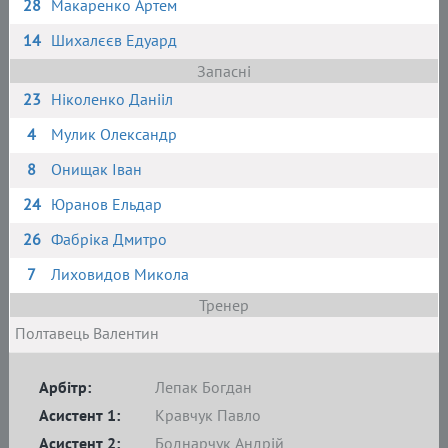
28
Макаренко Артем
14
Шихалєєв Едуард
Запасні
23
Ніколенко Данііл
4
Мулик Олександр
8
Онищак Іван
24
Юранов Ельдар
26
Фабріка Дмитро
7
Лиховидов Микола
Тренер
Полтавець Валентин
Арбітр:
Лепак Богдан
Асистент 1:
Кравчук Павло
Асистент 2:
Боднарчук Андрій