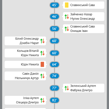
45'
Славинський Сава
Зайченко Назар
46'
Мулик Олександр
Славинський Сава
56'
Онищак Іван
Білий Олександр
60'
Дзюбін Марат
Кольцов Віталій
60'
Юдін Микита
Юдін Микита
64'
Савін Данііл
74'
Мельничук Артур
Зеленський Артем
77'
Фабріка Дмитро
Іліка Артем
82'
Стецюра Дмитро