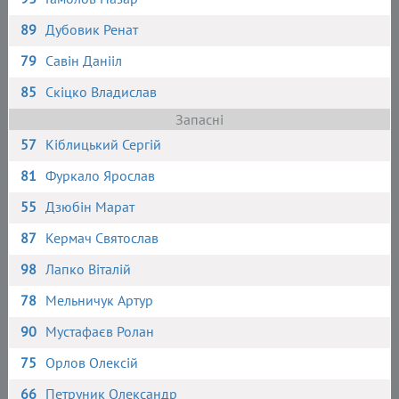
89
Дубовик Ренат
79
Савін Данііл
85
Скіцко Владислав
Запасні
57
Кіблицький Сергій
81
Фуркало Ярослав
55
Дзюбін Марат
87
Кермач Святослав
98
Лапко Віталій
78
Мельничук Артур
90
Мустафаєв Ролан
75
Орлов Олексій
66
Петруник Олександр