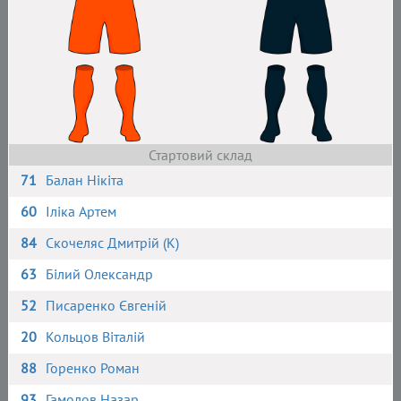
Стартовий склад
71
Балан Нікіта
60
Іліка Артем
84
Скочеляс Дмитрій (К)
63
Білий Олександр
52
Писаренко Євгеній
20
Кольцов Віталій
88
Горенко Роман
93
Гамолов Назар