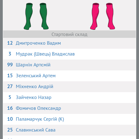
Стартовий склад
12
Дмитроченко Вадим
3
Мудрак (Швець) Владислав
99
Шарнін Артємій
15
Зеленський Артем
27
Міхненко Андрій
5
Зайченко Назар
16
Фомичов Олександр
10
Паламарчук Сергій (К)
25
Славинський Сава