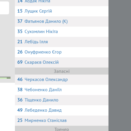
14
Ходак Нікіта
15
Лущик Сергій
37
Фатьянов Данило (К)
35
Сухомлин Нікіта
21
Лебідь Ілля
26
Онуфриенко Єгор
69
Скараєв Олексій
Запасні
46
Черкасов Олександр
38
Чебоненко Даніїл
нко
чук
ь
36
Тіщенко Данило
49
Лебеденко Давид
25
Мирненко Станіслав
Тренер