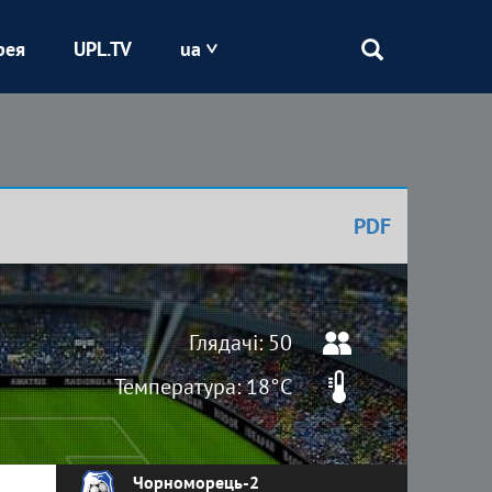
рея
UPL.TV
ua
Епіцентр
Кривбас
PDF
Оболонь
Шахтар
Глядачі: 50
Температура: 18°C
Чорноморець-2