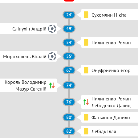
Сухомлин Нікіта
24'
Сліпухін Андрій
49'
Пилипенко Роман
54'
Мороховець Віталій
55'
Онуфриенко Єгор
67'
Король Володимир
74'
Мазур Євгеній
Пилипенко Роман
76'
Лебеденко Давид
Фатьянов Данило
80'
Лебідь Ілля
82'