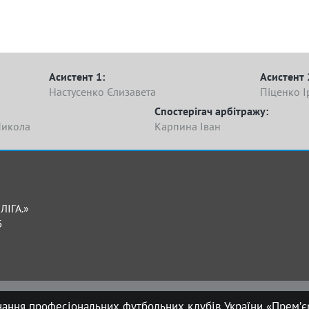
Асистент 1:
Асистент 
Настусенко Єлизавета
Піценко І
Спостерігач арбітражу:
икола
Карпина Іван
ЛІГА.»
Б
нання професіональних футбольних клубів України «Прем’єр