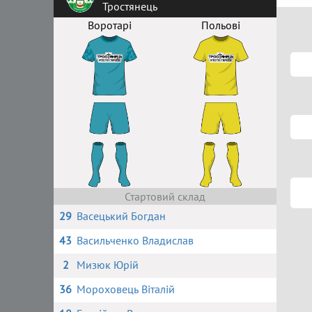
Тростянець
Воротарі
Польові
Стартовий склад
29
Васецький Богдан
43
Васильченко Владислав
2
Мизюк Юрій
36
Мороховець Віталій