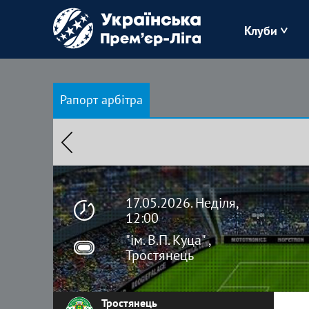
Клуби
Буковина
Рапорт арбітра
Зоря
Кудрівка
Полісся
17.05.2026. Неділя,
12:00
"ім. В.П. Куца" ,
Тростянець
Тростянець