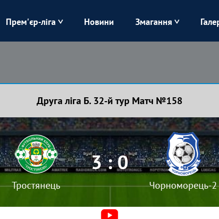
Прем'єр-ліга
Новини
Змагання
Гале
Верес
Динамо
Карпати
Колос
Друга ліга Б. 32-й тур Матч №158
Лівий Берег
ЛНЗ
Харків
Чорноморець
3 : 0
Тростянець
Чорноморець-2