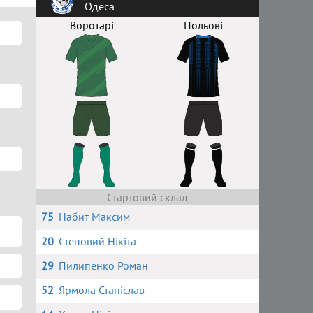
Одеса
Воротарі
Польові
Стартовий склад
75
Набит Максим
20
Степовий Нікіта
29
Пилипенко Роман
52
Ярмола Станіслав