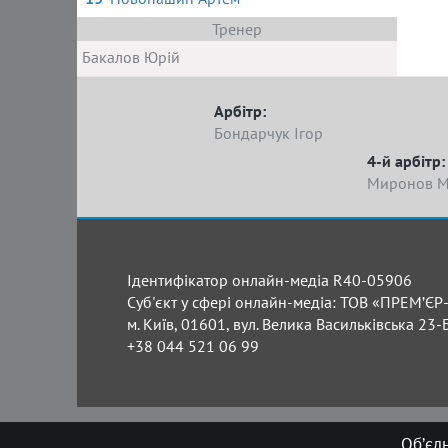
Тренер
Бакалов Юрій
Арбітр:
Бондарчук Ігор
4-й арбітр:
Миронов М
Ідентифікатор онлайн-медіа R40-05906
Суб'єкт у сфері онлайн-медіа: ТОВ «ПРЕМ’ЄР-
м. Київ, 01601, вул. Велика Васильківська 23-
+38 044 521 06 99
Об’єд