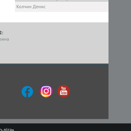
Колчин Денис
2:
рина
-ліга»