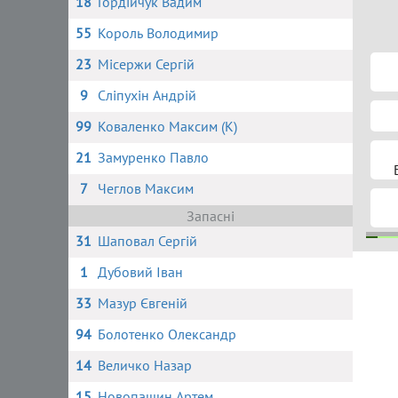
18
Гордійчук Вадим
55
Король Володимир
23
Місержи Сергій
9
Сліпухін Андрій
99
Коваленко Максим (К)
21
Замуренко Павло
7
Чеглов Максим
Запасні
31
Шаповал Сергій
1
Дубовий Іван
99
33
Мазур Євгеній
94
Болотенко Олександр
14
Величко Назар
15
Новопашин Артем