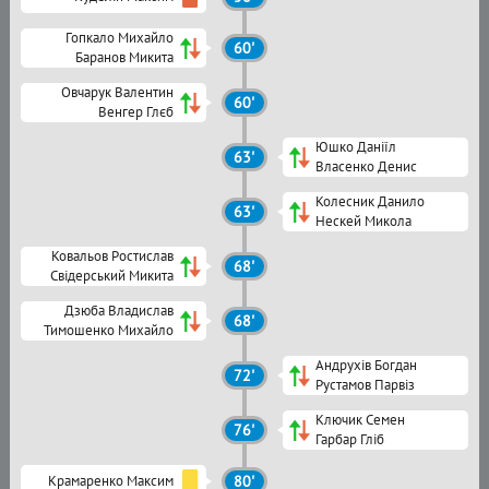
Гопкало Михайло
60'
Баранов Микита
Овчарук Валентин
60'
Венгер Глєб
Юшко Даніїл
63'
Власенко Денис
Колесник Данило
63'
Нескей Микола
Ковальов Ростислав
68'
Свідерський Микита
Дзюба Владислав
68'
Тимошенко Михайло
Андрухів Богдан
72'
Рустамов Парвіз
Ключик Семен
76'
Гарбар Гліб
Крамаренко Максим
80'