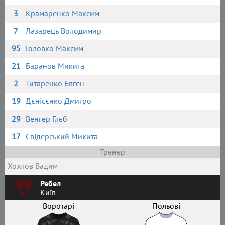
3
Крамаренко Максим
7
Лазарець Володимир
95
Головко Максим
21
Баранов Микита
2
Титаренко Євген
19
Дєнісєнко Дмитро
29
Венгер Глєб
17
Свідерський Микита
Тренер
Хохлов Вадим
Ребел
Київ
Воротарі
Польові