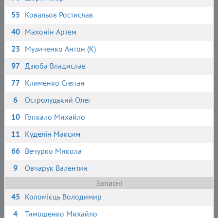
55
Ковальов Ростислав
40
Махонін Артем
23
Музиченко Антон (К)
97
Дзюба Владислав
77
Клименко Степан
6
Остролуцький Олег
10
Гопкало Михайло
11
Куделін Максим
66
Вечурко Микола
9
Овчарук Валентин
Запасні
45
Коломієць Володимир
4
Тимошенко Михайло