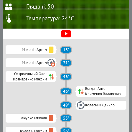
Глядачі: 50
Температура: 24°C
Махонін Артем
18'
Махонін Артем
21'
Остролуцький Олег
46'
Крамаренко Максим
Богдан Антон
46'
Клименко Владислав
49'
Колесник Данило
Вечурко Микола
55'
Куделін Максим
56'