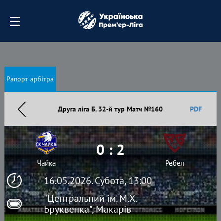
Рапорт арбітра
Друга ліга Б. 32-й тур Матч №160
PDF
0 : 2
Чайка
Ребел
16.05.2026. Субота, 13:00
"Центральний ім. М.Х.
Бруквенка", Макарів