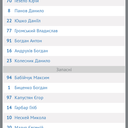
70
Гезело Юрій
8
Панов Данило
22
Юшко Даніїл
77
Громський Владислав
91
Богдан Антон
16
Андрухів Богдан
23
Колесник Данило
Запасні
94
Бабійчук Максим
1
Биценко Богдан
97
Капустян Єгор
14
Гарбар Гліб
10
Нескей Микола
20
Мазур Євгеній