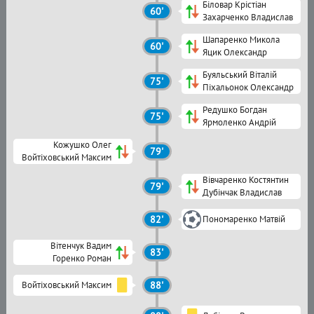
Біловар Крістіан
60'
Захарченко Владислав
Шапаренко Микола
60'
Яцик Олександр
Буяльський Віталій
75'
Піхальонок Олександр
Редушко Богдан
75'
Ярмоленко Андрій
Кожушко Олег
79'
Войтіховський Максим
Вівчаренко Костянтин
79'
Дубінчак Владислав
82'
Пономаренко Матвій
Вітенчук Вадим
83'
Горенко Роман
Войтіховський Максим
88'