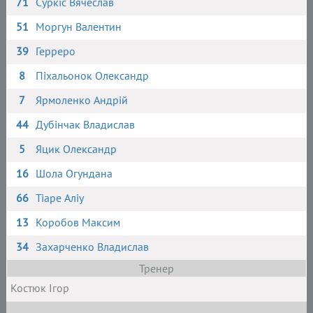
71
Суркіс Вячеслав
51
Моргун Валентин
39
Герреро
8
Піхальонок Олександр
7
Ярмоленко Андрій
44
Дубінчак Владислав
5
Яцик Олександр
16
Шола Огундана
66
Тіаре Аліу
13
Коробов Максим
34
Захарченко Владислав
Тренер
Костюк Ігор