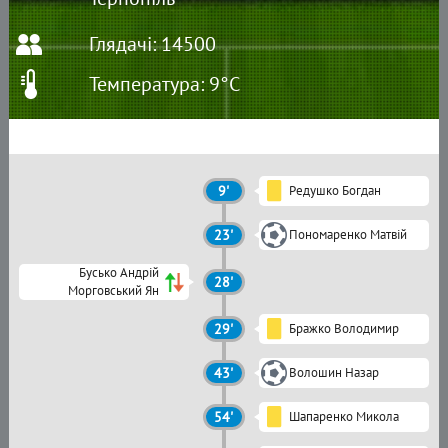
Глядачі: 14500
Температура: 9°C
9'
Редушко Богдан
23'
Пономаренко Матвій
Бусько Андрій
28'
Морговський Ян
29'
Бражко Володимир
43'
Волошин Назар
54'
Шапаренко Микола