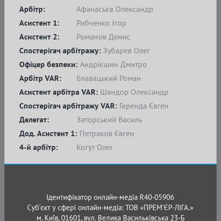
Арбітр:
Афанасьєв Олександр
Асистент 1:
Рибченко Ігор
Асистент 2:
Романов Денис
Спостерігач арбітражу:
Зубарев Олег
Офіцер безпеки:
Андрієшин Дмитро
Арбітр VAR:
Блавацький Роман
Асистент арбітра VAR:
Шандор Олександр
Спостерігач арбітражу VAR:
Геренда Євген
Делегат:
Заторський Василь
Дод. Асистент 1:
Петраков Євген
4-й арбітр:
Когут Олег
Ідентифікатор онлайн-медіа R40-05906
Суб'єкт у сфері онлайн-медіа: ТОВ «ПРЕМ’ЄР-ЛІГА.»
м. Київ, 01601, вул. Велика Васильківська 23-Б