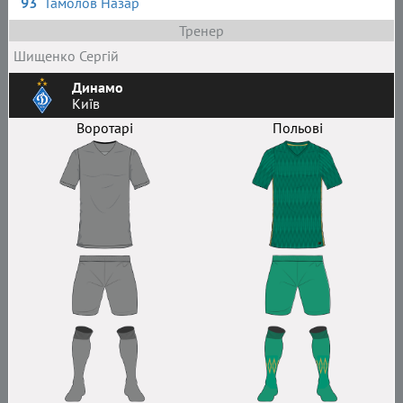
93
Гамолов Назар
Тренер
Шищенко Сергій
Динамо
Київ
Воротарі
Польові