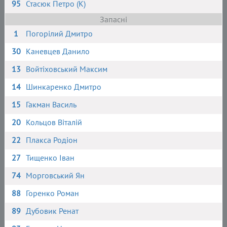
95
Стасюк Петро (К)
Запасні
1
Погорілий Дмитро
30
Каневцев Данило
13
Войтіховський Максим
14
Шинкаренко Дмитро
15
Гакман Василь
20
Кольцов Віталій
22
Плакса Родіон
27
Тищенко Іван
74
Морговський Ян
88
Горенко Роман
89
Дубовик Ренат