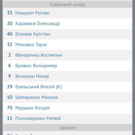
Стартовий склад
35
Нещерет Руслан
20
Караваєв Олександр
40
Біловар Крістіан
32
Михавко Тарас
2
Вівчаренко Костянтин
6
Бражко Володимир
9
Волошин Назар
29
Буяльський Віталій (К)
10
Шапаренко Микола
70
Редушко Богдан
11
Пономаренко Матвій
Запасні