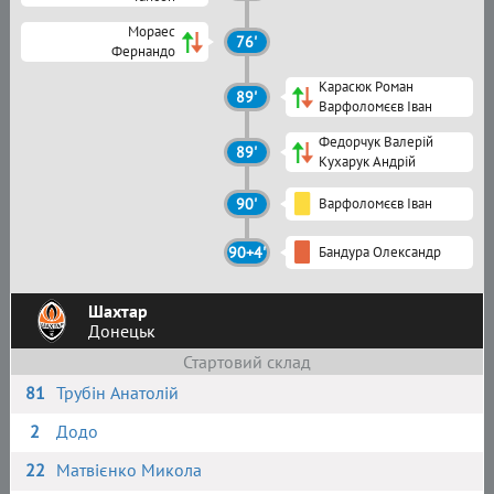
Мораес
76'
Фернандо
Карасюк Роман
89'
Варфоломєєв Іван
Федорчук Валерій
89'
Кухарук Андрій
90'
Варфоломєєв Іван
90+4'
Бандура Олександр
Шахтар
Донецьк
Стартовий склад
81
Трубін Анатолій
2
Додо
22
Матвієнко Микола