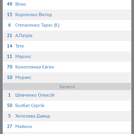
49
Вітао
15
Корнієнко Віктор
6
Степаненко Тарас (К)
21
А.Патрік
14
Тете
11
Марлос
70
Коноплянка Євген
10
Мораес
Запасні
1
Шевченко Олексій
50
Болбат Сергій
5
Хочолава Давид
27
Майкон