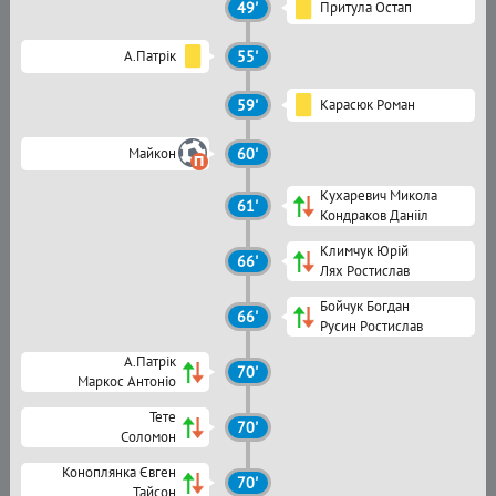
49'
Притула Остап
А.Патрік
55'
59'
Карасюк Роман
Майкон
60'
Кухаревич Микола
61'
Кондраков Данііл
Климчук Юрій
66'
Лях Ростислав
Бойчук Богдан
66'
Русин Ростислав
А.Патрік
70'
Маркос Антоніо
Тете
70'
Соломон
Коноплянка Євген
70'
Тайсон