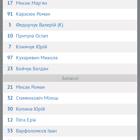
17
Мисик Мар'ян
91
Карасюк Роман
5
Федорчук Валерій (К)
10
Притула Остап
7
Климчук Юрій
97
Кухаревич Микола
23
Бойчук Богдан
Запасні
21
Мисак Роман
32
Стаменковіч Мілош
30
Копина Юрій
12
Ґліга Ерік
53
Варфоломєєв Іван