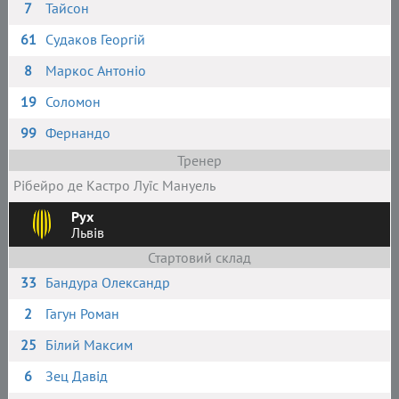
7
Тайсон
61
Судаков Георгій
8
Маркос Антоніо
19
Соломон
99
Фернандо
Тренер
Рібейро де Кастро Луїс Мануель
Рух
Львів
Стартовий склад
33
Бандура Олександр
2
Гагун Роман
25
Білий Максим
6
Зец Давід