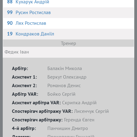
88
Кухарук Андрій
99
Русин Ростислав
90
Лях Ростислав
19
Кондраков Данііл
Тренер
Федик Іван
Арбітр:
Балакін Микола
Асистент 1:
Беркут Олександр
Асистент 2:
Романов Денис
Арбітр VAR:
Бойко Сергій
Асистент арбітра VAR:
Скрипка Андрій
Спостерігач арбітражу VAR:
Лисенчук Сергій
Спостерігач арбітражу:
Геренда Євген
4-й арбітр:
Панчишин Дмитро
Делегат:
Прокопович Геннадій