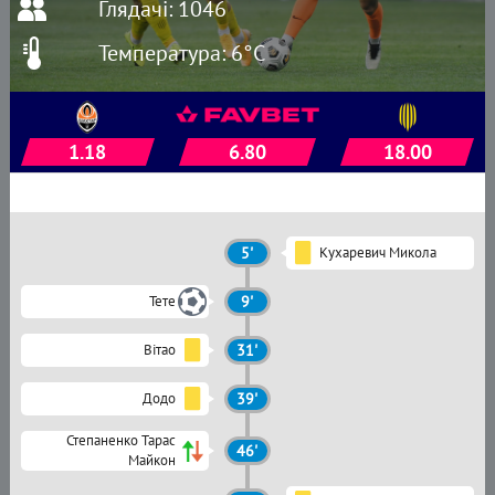
Глядачі: 1046
Температура: 6°C
1.18
6.80
18.00
5'
Кухаревич Микола
Тете
9'
Вітао
31'
Додо
39'
Степаненко Тарас
46'
Майкон