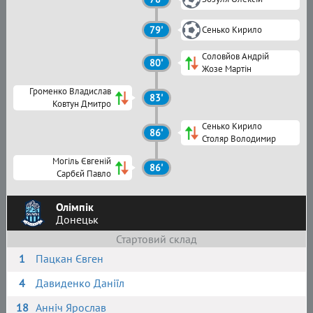
79'
Сенько Кирило
Соловйов Андрій
80'
Жозе Мартін
Громенко Владислав
83'
Ковтун Дмитро
Сенько Кирило
86'
Столяр Володимир
Могіль Євгеній
86'
Сарбєй Павло
Олімпік
Донецьк
Стартовий склад
1
Пацкан Євген
4
Давиденко Даніїл
18
Анніч Ярослав