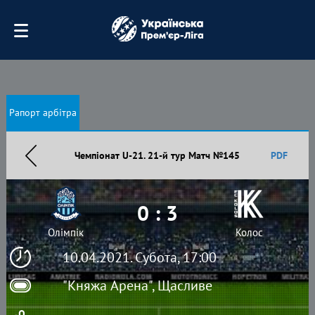
Рапорт арбітра
Чемпіонат U-21. 21-й тур Матч №145
PDF
0 : 3
Олімпік
Колос
10.04.2021. Субота, 17:00
"Княжа Арена", Щасливе