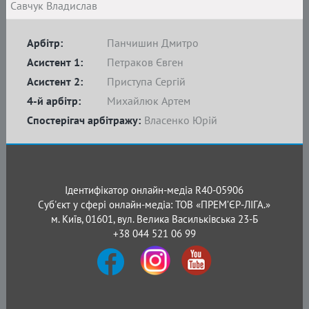
Савчук Владислав
Арбітр:
Панчишин Дмитро
Асистент 1:
Петраков Євген
Асистент 2:
Приступа Сергій
4-й арбітр:
Михайлюк Артем
Спостерігач арбітражу:
Власенко Юрій
Ідентифікатор онлайн-медіа R40-05906
Суб'єкт у сфері онлайн-медіа: ТОВ «ПРЕМ’ЄР-ЛІГА.»
м. Київ, 01601, вул. Велика Васильківська 23-Б
+38 044 521 06 99