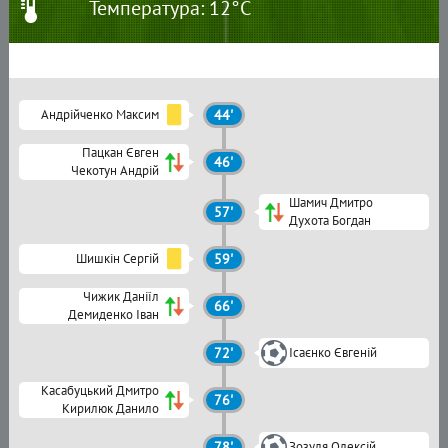
Температура: 12°C
Андрійченко Максим
44'
Пацкан Євген
46'
Чекотун Андрій
Шамич Дмитро
57'
Духота Богдан
Шишкін Сергій
59'
Чижик Даніїл
66'
Демиденко Іван
72'
Ісаєнко Євгеній
Касабуцький Дмитро
76'
Кирилюк Данило
78'
Зозуля Олексій