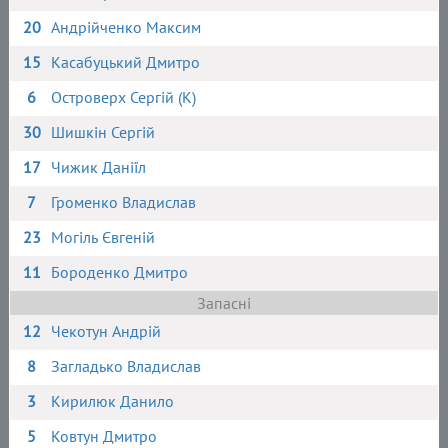
20
Андрійченко Максим
15
Касабуцький Дмитро
6
Островерх Сергій (К)
30
Шишкін Сергій
17
Чижик Даніїл
7
Громенко Владислав
23
Могіль Євгеній
11
Бороденко Дмитро
Запасні
12
Чекотун Андрій
8
Загладько Владислав
3
Кирилюк Данило
5
Ковтун Дмитро