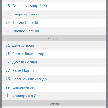
18
Соловйов Андрій (К)
8
Смирний Євгеній
24
Зозуля Олексій
11
Ісаєнко Євгеній
Запасні
31
Друі Олексій
15
Столяр Володимир
17
Духота Богдан
77
Жозе Мартін
23
Савенюк Олександр
33
Цикало Єгор
7
Криворучко Олег
Тренер