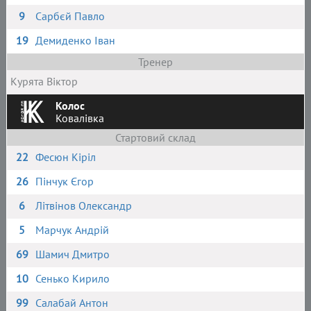
9
Сарбєй Павло
19
Демиденко Іван
Тренер
Курята Віктор
Колос
Ковалівка
Стартовий склад
22
Фесюн Кіріл
26
Пінчук Єгор
6
Літвінов Олександр
5
Марчук Андрій
69
Шамич Дмитро
10
Сенько Кирило
99
Салабай Антон