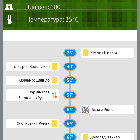
Глядачі: 100
Температура: 25°C
26'
Хімічев Микита
Гончаров Володимир
40'
Кіріченко Данило
52'
Цуркан Ілля
57'
Черв'яков Руслан
64'
Плакса Родіон
Жилінський Роман
64'
67'
Дудолад Данило