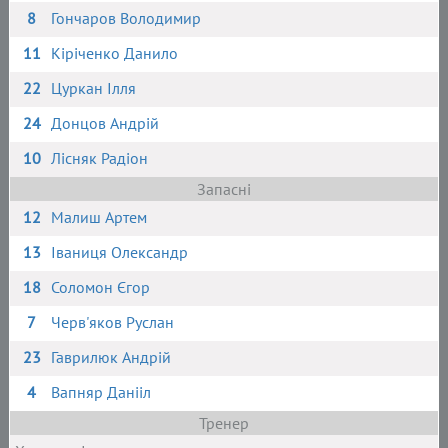
8
Гончаров Володимир
11
Кіріченко Данило
22
Цуркан Ілля
24
Донцов Андрій
10
Лісняк Радіон
Запасні
12
Малиш Артем
13
Іваниця Олександр
18
Соломон Єгор
7
Черв'яков Руслан
23
Гаврилюк Андрій
4
Вапняр Данііл
Тренер