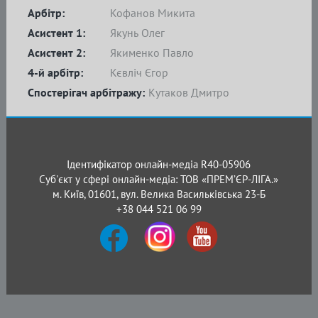
Арбітр:
Кофанов Микита
Асистент 1:
Якунь Олег
Асистент 2:
Якименко Павло
4-й арбітр:
Кєвліч Єгор
Спостерігач арбітражу:
Кутаков Дмитро
Ідентифікатор онлайн-медіа R40-05906
Суб'єкт у сфері онлайн-медіа: ТОВ «ПРЕМ’ЄР-ЛІГА.»
м. Київ, 01601, вул. Велика Васильківська 23-Б
+38 044 521 06 99