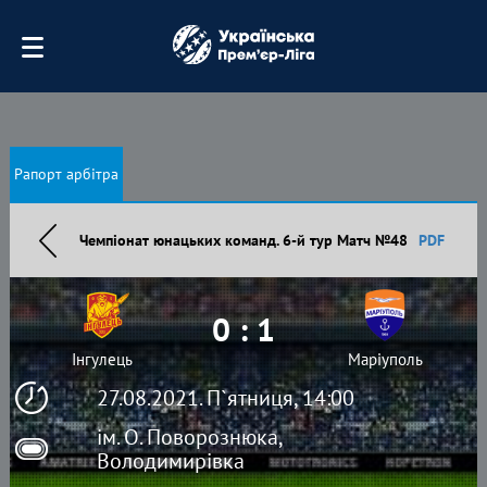
Рапорт арбітра
Чемпіонат юнацьких команд. 6-й тур Матч №48
PDF
0 : 1
Інгулець
Маріуполь
27.08.2021. П`ятниця, 14:00
ім. О. Поворознюка,
Володимирівка