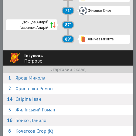
71'
Філонов Олег
Донцов Андрій
87'
Гаврилюк Андрій
89'
Хімічев Микита
Інгулець
Петрове
Стартовий склад
1
Ярош Микола
2
Христенко Роман
14
Свіріпа Іван
3
Жилінський Роман
16
Бойко Данило
6
Кочетков Єгор (К)