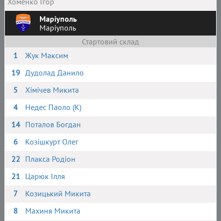
Хоменко Ігор
Маріуполь
Маріуполь
Стартовий склад
1
Жук Максим
19
Дудолад Данило
5
Хімічев Микита
4
Недес Паоло (К)
14
Поталов Богдан
6
Козішкурт Олег
22
Плакса Родіон
21
Царюк Ілля
7
Козицький Микита
8
Махиня Микита