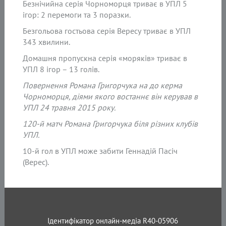
Безнічийна серія Чорноморця триває в УПЛ 5
ігор: 2 перемоги та 3 поразки.
Безгольова гостьова серія Вересу триває в УПЛ
343 хвилини.
Домашня пропускна серія «моряків» триває в
УПЛ 8 ігор – 13 голів.
Повернення Романа Григорчука на до керма
Чорноморця, діями якого востаннє він керував в
УПЛ 24 травня 2015 року.
120-й матч Романа Григорчука біля різних клубів
УПЛ.
10-й гол в УПЛ може забити Геннадій Пасіч
(Верес).
Ідентифікатор онлайн-медіа R40-05906