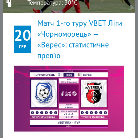
Температура: 30°C
Матч 1-го туру VBET Ліги
20
«Чорноморець» —
«Верес»: статистичне
СЕР
прев’ю