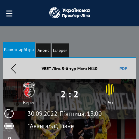
Рапорт арбітра
Анонс
Галерея
VBET Ліга. 5-й тур Матч №40
PDF
2 : 2
Верес
Рух
30.09.2022. П`ятниця, 13:00
"Авангард", Рівне