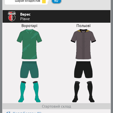
Шарай Владислав
90'
Верес
Рівне
Воротарі
Польові
Стартовий склад