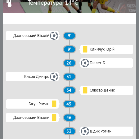
Температура: 14°C
Дахновський Віталій
9'
9'
Климчук Юрій
26'
Таллес Б.
Кльоц Дмитро
31'
34'
Слюсар Денис
Гагун Роман
45'
Дахновський Віталій
46'
53'
Дідик Роман