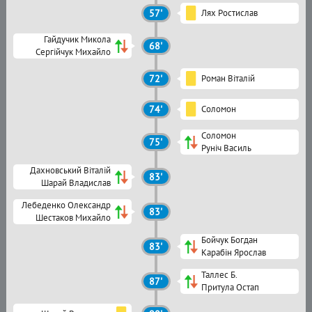
57'
Лях Ростислав
Гайдучик Микола
68'
Сергійчук Михайло
72'
Роман Віталій
74'
Соломон
Соломон
75'
Руніч Василь
Дахновський Віталій
83'
Шарай Владислав
Лебеденко Олександр
83'
Шестаков Михайло
Бойчук Богдан
83'
Карабін Ярослав
Таллес Б.
87'
Притула Остап