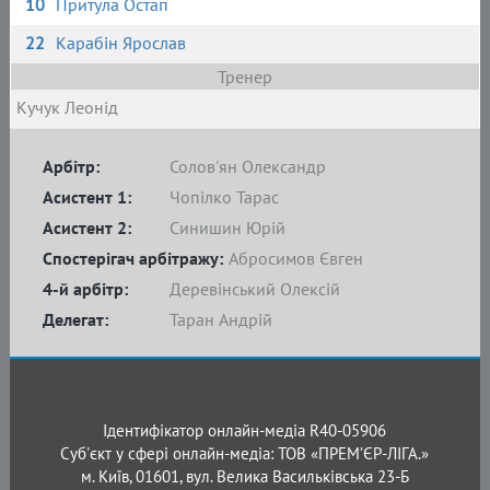
10
Притула Остап
22
Карабін Ярослав
Тренер
Кучук Леонід
Арбітр:
Солов'ян Олександр
Асистент 1:
Чопілко Тарас
Асистент 2:
Синишин Юрій
Спостерігач арбітражу:
Абросимов Євген
4-й арбітр:
Деревінський Олексій
Делегат:
Таран Андрій
Ідентифікатор онлайн-медіа R40-05906
Суб'єкт у сфері онлайн-медіа: ТОВ «ПРЕМ’ЄР-ЛІГА.»
м. Київ, 01601, вул. Велика Васильківська 23-Б