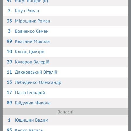
47
Когут Богдан (К)
2
Гагун Роман
33
Мірошник Роман
3
Вовченко Семен
99
Квасний Микола
10
Кльоц Дмитро
29
Кучеров Валерій
11
Дахновський Віталій
15
Лебеденко Олександр
17
Пасіч Геннадій
89
Гайдучик Микола
Запасні
1
Ющишин Вадим
95
Курко Василь