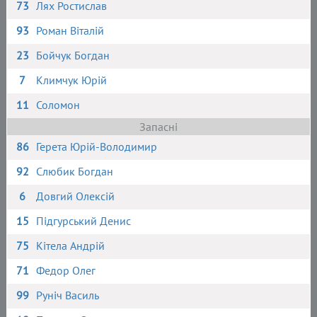
73
Лях Ростислав
93
Роман Віталій
23
Бойчук Богдан
7
Климчук Юрій
11
Соломон
Запасні
86
Герета Юрій-Володимир
92
Слюбик Богдан
6
Довгий Олексій
15
Підгурський Денис
75
Кітела Андрій
71
Федор Олег
99
Руніч Василь