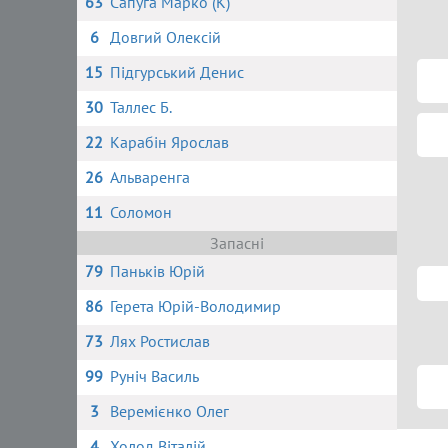
63
Сапуга Марко (К)
6
Довгий Олексій
15
Підгурський Денис
30
Таллес Б.
22
Карабін Ярослав
26
Альваренга
11
Соломон
Запасні
79
Паньків Юрій
86
Герета Юрій-Володимир
73
Лях Ростислав
99
Руніч Василь
3
Веремієнко Олег
4
Холод Віталій