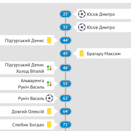
Юсов Дмитро
25'
Юсов Дмитро
35'
Підгурський Денис
44'
Брагару Максим
45'
Підгурський Денис
46'
Холод Віталій
Альваренга
55'
Руніч Василь
Руніч Василь
62'
Довгий Олексій
64'
Слюбик Богдан
71'