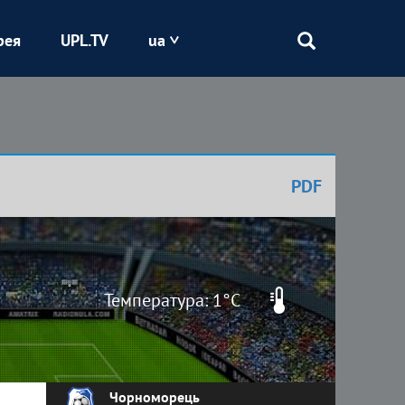
рея
UPL.TV
ua
Епіцентр
Кривбас
PDF
Оболонь
Шахтар
Температура: 1°C
Чорноморець