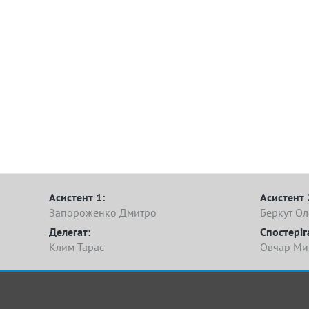
Асистент 1:
Асистент 
Запороженко Дмитро
Беркут О
Делегат:
Спостеріг
Клим Тарас
Овчар Ми