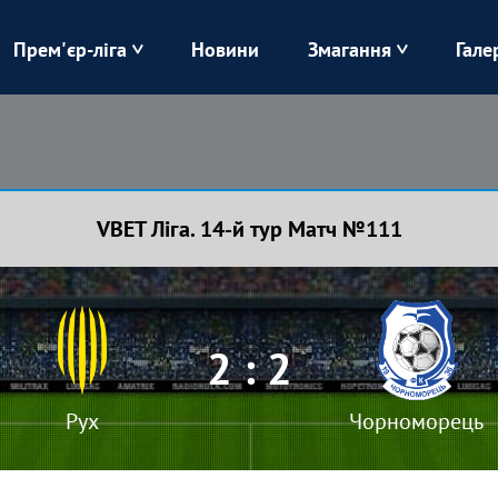
Прем'єр-ліга
Новини
Змагання
Гале
Верес
Динамо
Карпати
Колос
VBET Ліга. 14-й тур Матч №111
Лівий Берег
ЛНЗ
Харків
Чорноморець
2 : 2
Рух
Чорноморець