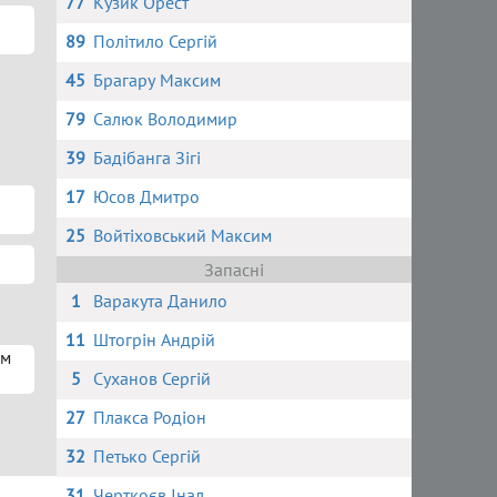
77
Кузик Орест
89
Політило Сергій
45
Брагару Максим
79
Салюк Володимир
39
Бадібанга Зігі
17
Юсов Дмитро
25
Войтіховський Максим
Запасні
1
Варакута Данило
11
Штогрін Андрій
им
5
Суханов Сергій
27
Плакса Родіон
32
Петько Сергій
31
Черткоєв Інал