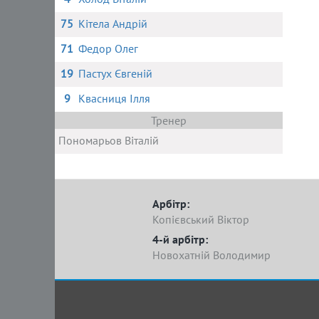
75
Кітела Андрій
71
Федор Олег
19
Пастух Євгеній
9
Квасниця Ілля
Тренер
Пономарьов Віталій
Арбітр:
Копієвський Віктор
4-й арбітр:
Новохатній Володимир