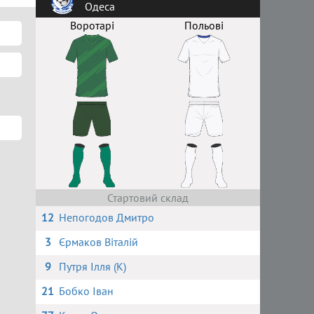
Одеса
Воротарі
Польові
Стартовий склад
12
Непогодов Дмитро
3
Єрмаков Віталій
9
Путря Ілля (К)
21
Бобко Іван