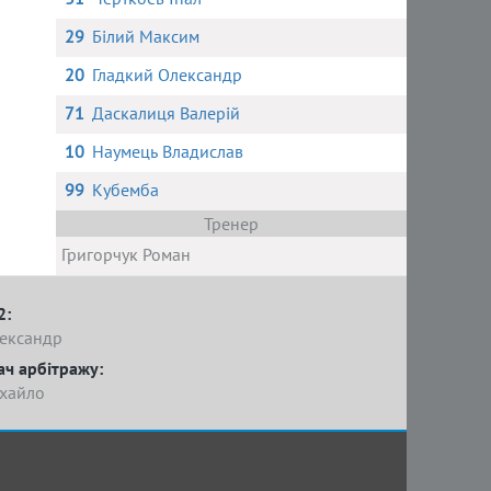
29
Білий Максим
20
Гладкий Олександр
71
Даскалиця Валерій
10
Наумець Владислав
99
Кубемба
Тренер
Григорчук Роман
2:
лександр
ач арбітражу:
хайло