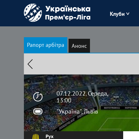
Клуби
Буковина
Рапорт арбітра
Анонс
Зоря
Кудрівка
Полісся
07.12.2022. Середа,
13:00
"Україна", Львів
Рух