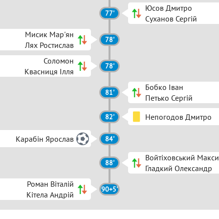
Юсов Дмитро
77'
Суханов Сергій
Мисик Мар'ян
78'
Лях Ростислав
Соломон
78'
Квасниця Ілля
Бобко Іван
81'
Петько Сергій
Непогодов Дмитро
82'
Карабін Ярослав
84'
Войтіховський Макс
88'
Гладкий Олександр
Роман Віталій
90+5'
Кітела Андрій