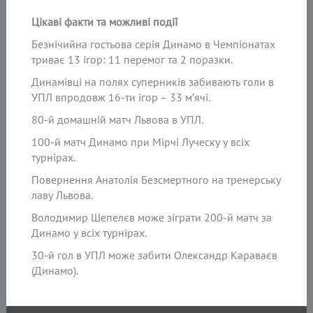
Цікаві факти та можливі події
Безнічийна гостьова серія Динамо в Чемпіонатах
триває 13 ігор: 11 перемог та 2 поразки.
Динамівці на полях суперників забивають голи в
УПЛ впродовж 16-ти ігор – 33 м’ячі.
80-й домашній матч Львова в УПЛ.
100-й матч Динамо при Мірчі Луческу у всіх
турнірах.
Повернення Анатолія Безсмертного на тренерську
лаву Львова.
Володимир Шепелєв може зіграти 200-й матч за
Динамо у всіх турнірах.
30-й гол в УПЛ може забити Олександр Караваєв
(Динамо).