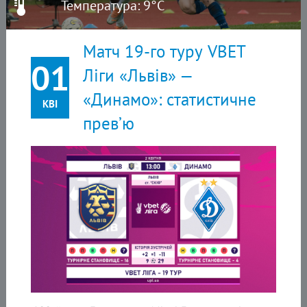
Температура: 9°C
Матч 19-го туру VBET
01
Ліги «Львів» —
«Динамо»: статистичне
КВІ
прев’ю