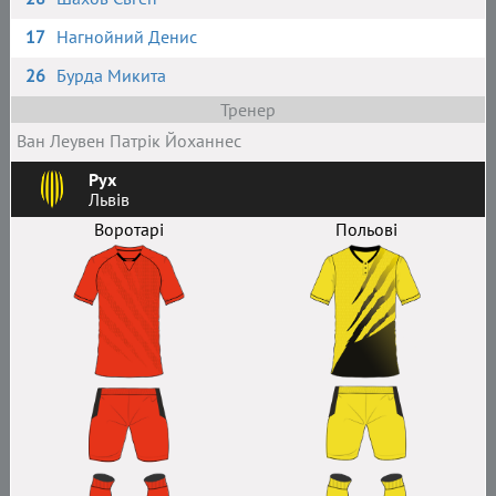
17
Нагнойний Денис
26
Бурда Микита
Тренер
Ван Леувен Патрік Йоханнес
Рух
Львів
Воротарі
Польові