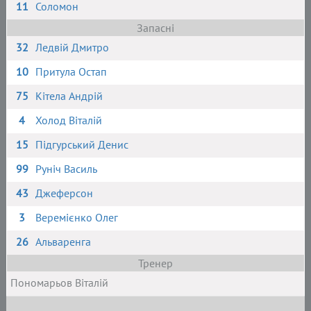
11
Соломон
Запасні
32
Ледвій Дмитро
10
Притула Остап
75
Кітела Андрій
4
Холод Віталій
15
Підгурський Денис
99
Руніч Василь
43
Джеферсон
3
Веремієнко Олег
26
Альваренга
Тренер
Пономарьов Віталій