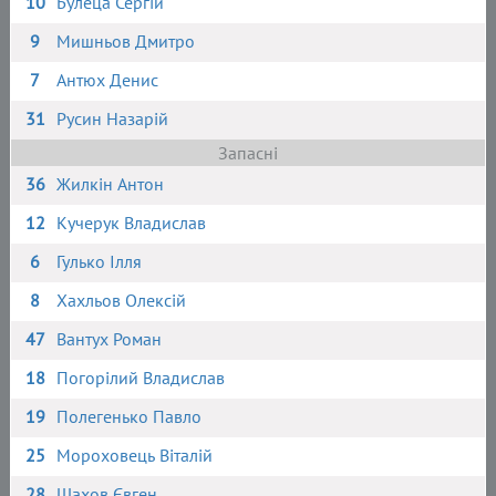
10
Булеца Сергій
9
Мишньов Дмитро
7
Антюх Денис
31
Русин Назарій
Запасні
36
Жилкін Антон
12
Кучерук Владислав
6
Гулько Ілля
8
Хахльов Олексій
47
Вантух Роман
18
Погорілий Владислав
19
Полегенько Павло
25
Мороховець Віталій
28
Шахов Євген