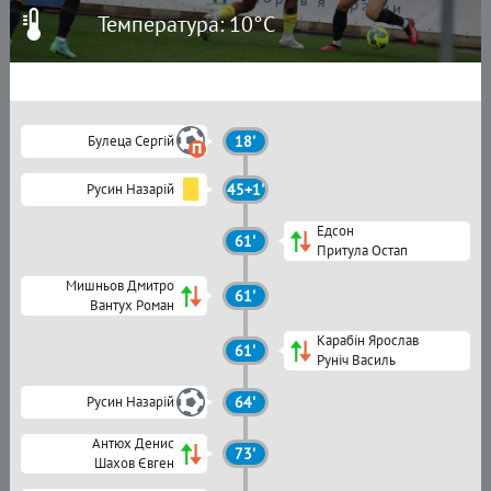
Температура: 10°C
Булеца Сергій
18'
Русин Назарій
45+1'
Едсон
61'
Притула Остап
Мишньов Дмитро
61'
Вантух Роман
Карабін Ярослав
61'
Руніч Василь
Русин Назарій
64'
Антюх Денис
73'
Шахов Євген