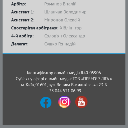
Арбітр:
Романов Віталій
Асистент 1:
Шланчак Володимир
Асистент 2:
Миронов Олексій
Спостерігач арбітражу:
Хіблін Ігор
4-й арбітр:
Солов'ян Олександр
Делегат:
Сушко Геннадій
Ідентифікатор онлайн-медіа R40-05906
Суб'єкт у сфері онлайн-медіа: ТОВ «ПРЕМ’ЄР-ЛІГА.»
м. Київ, 01601, вул. Велика Васильківська 23-Б
+38 044 521 06 99