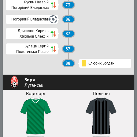
Русин Назарій
73'
Погорілий Владислав
Погорілий Владислав
86'
Дришлюк Кирило
87'
Хахльов Олексій
Булеца Сергій
87'
Полегенько Павло
88'
Слюбик Богдан
Зоря
Луганськ
Воротарі
Польові