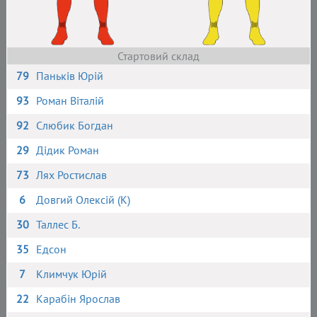
Стартовий склад
79
Паньків Юрій
93
Роман Віталій
92
Слюбик Богдан
29
Дідик Роман
73
Лях Ростислав
6
Довгий Олексій (К)
30
Таллес Б.
35
Едсон
7
Климчук Юрій
22
Карабін Ярослав