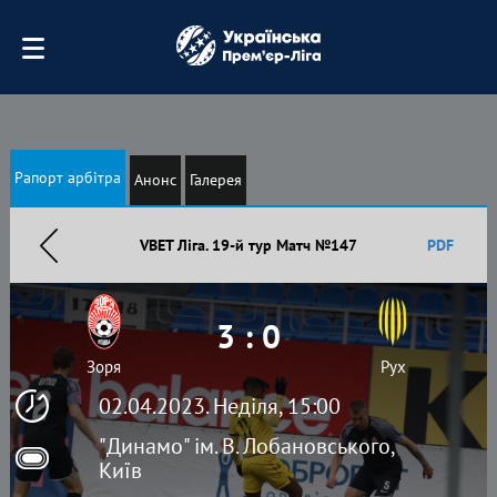
Рапорт арбітра
Анонс
Галерея
VBET Ліга. 19-й тур Матч №147
PDF
3 : 0
Зоря
Рух
02.04.2023. Неділя, 15:00
"Динамо" ім. В. Лобановського,
Київ