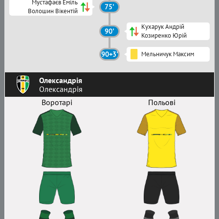
Мустафаєв Еміль
75'
Волошин Вікентій
Кухарук Андрій
90'
Козиренко Юрій
90+3'
Мельничук Максим
Олександрія
Олександрія
Воротарі
Польові