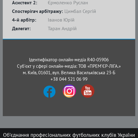
Асистент 2:
Єрмоленко Руслан
Спостерігач арбітражу:
Цимбал Сергій
4-й арбітр:
Іванов Юрій
Делегат:
Таран Андрій
Ідентифікатор онлайн-медіа R40-05906
Суб'єкт у сфері онлайн-медіа: ТОВ «ПРЕМ’ЄР-ЛІГА.»
м. Київ, 01601, вул. Велика Васильківська 23-Б
+38 044 521 06 99
Об’єднання професіональних футбольних клубів України