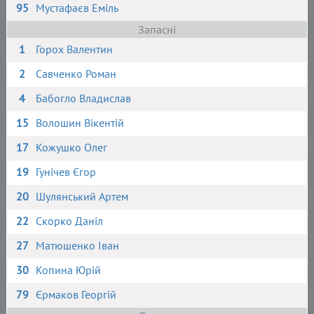
95
Мустафаєв Еміль
Запасні
1
Горох Валентин
2
Савченко Роман
4
Бабогло Владислав
15
Волошин Вікентій
17
Кожушко Олег
19
Гунічев Єгор
20
Шулянський Артем
22
Скорко Даніл
27
Матюшенко Іван
30
Копина Юрій
79
Єрмаков Георгій