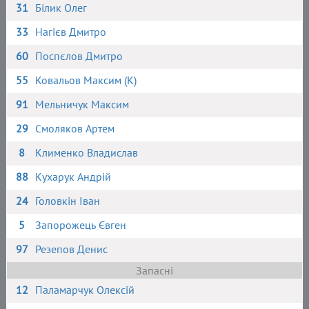
31
Білик Олег
33
Нагієв Дмитро
60
Поспєлов Дмитро
55
Ковальов Максим (К)
91
Мельничук Максим
29
Смоляков Артем
8
Клименко Владислав
88
Кухарук Андрій
24
Головкін Іван
5
Запорожець Євген
97
Резепов Денис
Запасні
12
Паламарчук Олексій