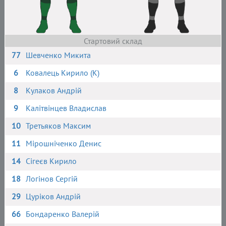
Стартовий склад
77
Шевченко Микита
6
Ковалець Кирило (К)
8
Кулаков Андрій
9
Калітвінцев Владислав
10
Третьяков Максим
11
Мірошніченко Денис
14
Сігеєв Кирило
18
Логінов Сергій
29
Цуріков Андрій
66
Бондаренко Валерій