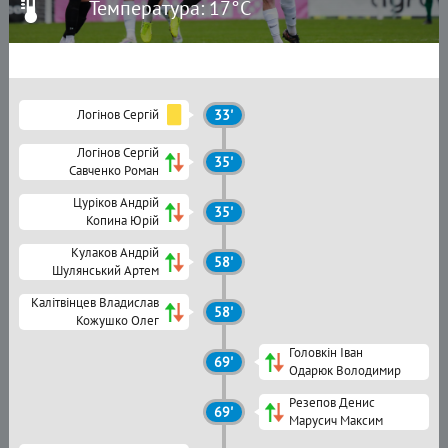
Температура: 17°C
Логінов Сергій
33'
Логінов Сергій
35'
Савченко Роман
Цуріков Андрій
35'
Копина Юрій
Кулаков Андрій
58'
Шулянський Артем
Калітвінцев Владислав
58'
Кожушко Олег
Головкін Іван
69'
Одарюк Володимир
Резепов Денис
69'
Марусич Максим