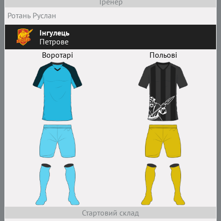
Тренер
Ротань Руслан
Інгулець
Петрове
Воротарі
Польові
Стартовий склад