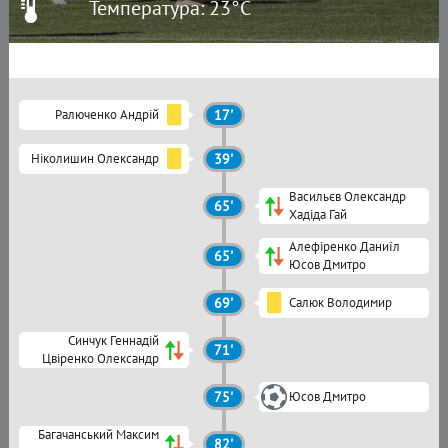
Температура: 23°C
Ралюченко Андрій
17'
Ніколишин Олександр
39'
Васильєв Олександр
65'
Хадіда Гай
Алефіренко Даниїл
65'
Юсов Дмитро
69'
Салюк Володимир
Синчук Геннадій
71'
Цвіренко Олександр
75'
Юсов Дмитро
Багачанський Максим
82'