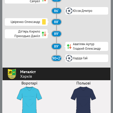
Самуел
86'
Юсов Дмитро
Цвіренко Олександр
88'
Дігтярь Кирило
89'
Приходько Даніїл
Авагімян Артур
89'
Гладкий Олександр
90+2'
Хадіда Гай
Металіст
Харків
Воротарі
Польові