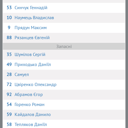
53
Синчук Геннадій
10
Наумець Владислав
9
Прядун Максим
88
Рязанцев Євгеній
Запасні
35
Шумілов Сергій
49
Приходько Даніїл
28
Самуел
72
Цвіренко Олександр
92
Абрамов Єгор
54
Горенко Роман
59
Кайдалов Данило
58
Тепляков Даніїл