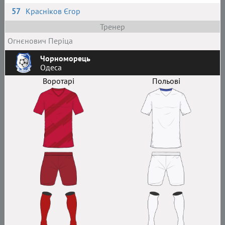
57
Красніков Єгор
Тренер
Огнєнович Періца
Чорноморець
Одеса
Воротарі
Польові