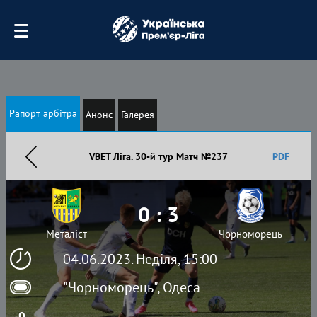
Рапорт арбітра
Анонс
Галерея
VBET Ліга. 30-й тур Матч №237
PDF
0 : 3
Металіст
Чорноморець
04.06.2023. Неділя, 15:00
"Чорноморець", Одеса