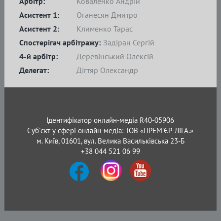
Арбітр:
Коваленко Андрій
Асистент 1:
Оганесян Дмитро
Асистент 2:
Клименко Тарас
Спостерігач арбітражу:
Задіран Сергій
4-й арбітр:
Деревінський Олексій
Делегат:
Дігтяр Олександр
Ідентифікатор онлайн-медіа R40-05906
Суб'єкт у сфері онлайн-медіа: ТОВ «ПРЕМ’ЄР-ЛІГА.»
м. Київ, 01601, вул. Велика Васильківська 23-Б
+38 044 521 06 99