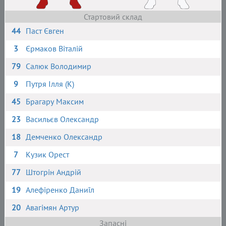
Стартовий склад
44
Паст Євген
3
Єрмаков Віталій
79
Салюк Володимир
9
Путря Ілля (К)
45
Брагару Максим
23
Васильєв Олександр
18
Демченко Олександр
7
Кузик Орест
77
Штогрін Андрій
19
Алефіренко Даниїл
20
Авагімян Артур
Запасні