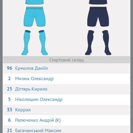
Стартовий склад
96
Єрмолов Даніїл
2
Мизюк Олександр
25
Дігтярь Кирило
5
Ніколишин Олександр
33
Коррал
6
Ралюченко Андрій (К)
21
Багачанський Максим