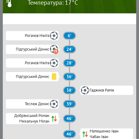
Температура: 17°C
Рогачов Нікіта
6'
Підгурський Денис
24'
Рогачов Нікіта
28'
Підгурський Денис
36'
38'
Гаджиєв Рамік
Теслюк Денис
39'
Добрянський Роман
46'
Михальчук Мілан
Матюшенко Іван
46'
Чабан Іван