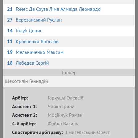
21
Гомес Де Соуза Ліма Алмеіда Леонардо
27
Березанський Руслан
14
Голуб Денис
11
Кравченко Ярослав
19
Мельниченко Максим
18
Лебедєв Сергій
Тренер
Щекотилін Геннадій
Арбітр:
Гаркуша Олексій
Асистент 1:
Чайка Ірина
Асистент 2:
Мосійчук Роман
4-й арбітр:
Файда Василь
Спостерігач арбітражу:
Шмигельський Орест