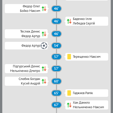
Федор Олег
46'
Бойко Максим
Баденко Ілля
46'
Лебедєв Сергій
Теслюк Денис
46'
Федор Артур
Федор Артур
54'
57'
Терещенко Максим
Підгурський Денис
57'
Мельніченко Дмитро
Слюбик Богдан
60'
Кусий Андрій
65'
Гаджиєв Рамік
Хан Данило
67'
Мельниченко Максим