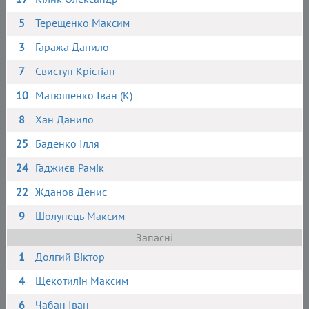
5
Терещенко Максим
3
Гаража Данило
7
Свистун Крістіан
10
Матюшенко Іван (К)
8
Хан Данило
25
Баденко Ілля
24
Гаджиєв Рамік
22
Жданов Денис
9
Шолупець Максим
Запасні
1
Долгий Віктор
4
Щекотилін Максим
6
Чабан Іван