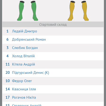
Стартовий склад
1
Ледвій Дмитро
6
Добрянський Роман
3
Слюбик Богдан
4
Холод Віталій
11
Кітела Андрій
20
Підгурський Денис (К)
10
Федор Олег
14
Квасниця Ілля
17
Рогачов Нікіта
15
Столярчук Андрій