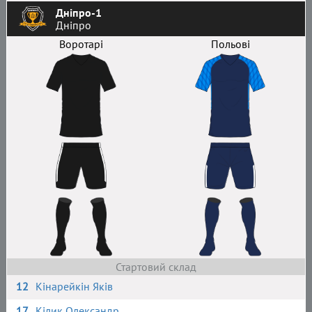
Дніпро-1
Дніпро
Воротарі
Польові
Стартовий склад
12
Кінарейкін Яків
17
Кілик Олександр