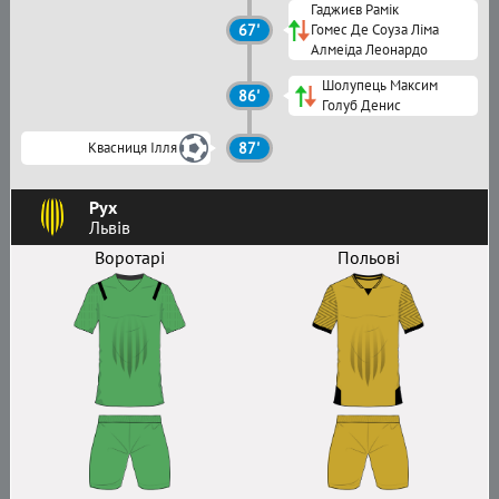
Гаджиєв Рамік
67'
Гомес Де Соуза Ліма
Алмеіда Леонардо
Шолупець Максим
86'
Голуб Денис
Квасниця Ілля
87'
Рух
Львів
Воротарі
Польові