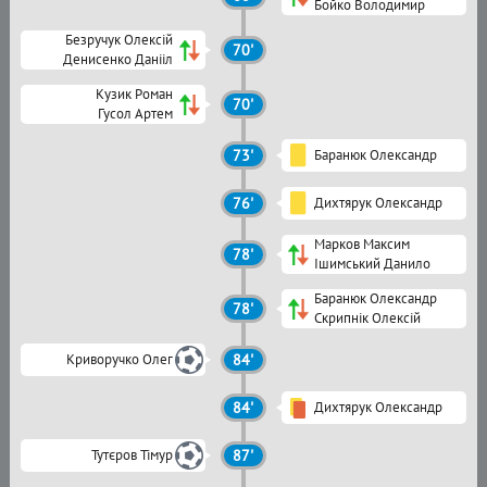
Бойко Володимир
Безручук Олексій
70'
Денисенко Данііл
Кузик Роман
70'
Гусол Артем
73'
Баранюк Олександр
76'
Дихтярук Олександр
Марков Максим
78'
Ішимський Данило
Баранюк Олександр
78'
Скрипнік Олексій
Криворучко Олег
84'
84'
Дихтярук Олександр
Тутєров Тімур
87'