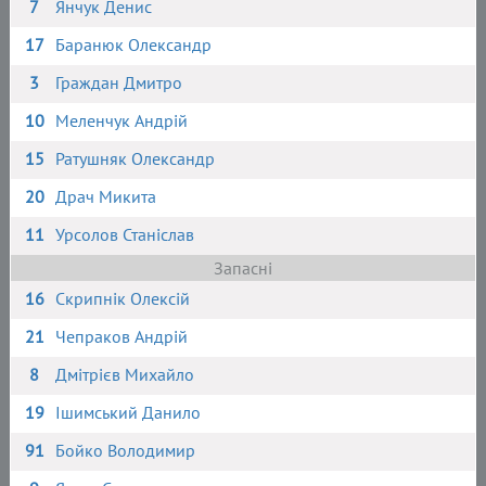
7
Янчук Денис
17
Баранюк Олександр
3
Граждан Дмитро
10
Меленчук Андрій
15
Ратушняк Олександр
20
Драч Микита
11
Урсолов Станіслав
Запасні
16
Скрипнік Олексій
21
Чепраков Андрій
8
Дмітрієв Михайло
19
Ішимський Данило
91
Бойко Володимир