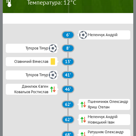
Температура: 12°C
6'
Меленчук Андрій
Тутєров Тімур
8'
Ставничий Вячеслав
13'
Тутєров Тімур
41'
Данилюк Євген
46'
Ковальов Ростислав
Пшеничнюк Олександр
62'
Яриш Степан
Меленчук Андрій
62'
Новицький Іван
Ратушняк Олександр
68'