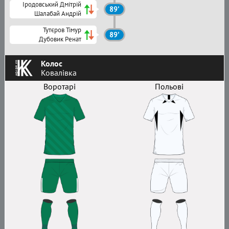
Іродовський Дмітрій
89'
Шалабай Андрій
Тутєров Тімур
89'
Дубовик Ренат
Колос
Ковалівка
Воротарі
Польові