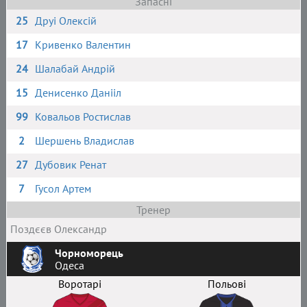
Запасні
25
Друі Олексій
17
Кривенко Валентин
24
Шалабай Андрій
15
Денисенко Данііл
99
Ковальов Ростислав
2
Шершень Владислав
27
Дубовик Ренат
7
Гусол Артем
Тренер
Поздєєв Олександр
Чорноморець
Одеса
Воротарі
Польові