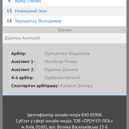
9
Яриш Степан
13
Новицький Іван
14
Терещенко Володимир
Тренер
Діденко Анатолій
Арбітр:
Орендочка Владислав
Асистент 1:
Мосійчук Роман
Асистент 2:
Руденко Данило
4-й арбітр:
Горбенко Євгеній
Спостерігач арбітражу:
Кутаков Дмитро
Ідентифікатор онлайн-медіа R40-05906
Суб'єкт у сфері онлайн-медіа: ТОВ «ПРЕМ’ЄР-ЛІГА.»
м. Київ, 01601, вул. Велика Васильківська 23-Б