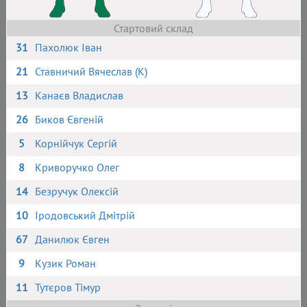
Стартовий склад
31
Пахолюк Іван
21
Ставничий Вячеслав (К)
13
Канаєв Владислав
26
Биков Євгеній
5
Корнійчук Сергій
8
Криворучко Олег
14
Безручук Олексій
10
Іродовський Дмітрій
67
Данилюк Євген
9
Кузик Роман
11
Тутєров Тімур