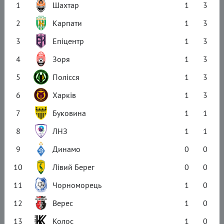
1
Шахтар
1
3
2
Карпати
1
3
3
Епіцентр
1
3
4
Зоря
1
3
5
Полісся
1
3
6
Харків
1
3
7
Буковина
1
1
8
ЛНЗ
1
1
9
Динамо
0
0
10
Лівий Берег
0
0
11
Чорноморець
1
0
12
Верес
1
0
13
Колос
1
0