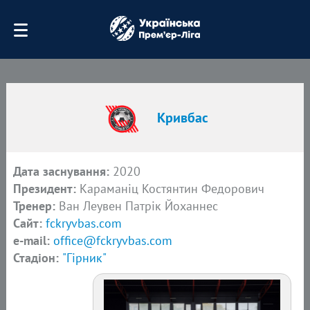
Кривбас
Дата заснування:
2020
Президент:
Караманіц Костянтин Федорович
Тренер:
Ван Леувен Патрік Йоханнес
Сайт:
fckryvbas.com
e-mail:
office@fckryvbas.com
Стадіон:
"Гірник"