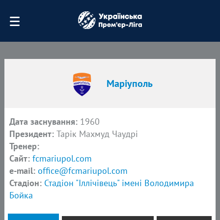
Маріуполь
Дата заснування:
1960
Президент:
Тарік Махмуд Чаудрі
Тренер:
Сайт:
fcmariupol.com
e-mail:
office@fcmariupol.com
Стадіон:
Стадіон "Іллічівець" імені Володимира
Бойка