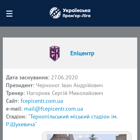
Епіцентр
Дата заснування:
27.06.2020
Президент:
Черноног Іван Андрійович
Тренер:
Нагорняк Сергій Миколайович
Сайт:
fcepicentr.com.ua
e-mail:
mail@fcepicentr.com.ua
Стадіон:
"Тернопільський міський стадіон ім.
Р.Шухевича"