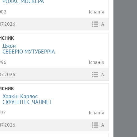
РОХАС МОСКЕРА
002
Іспанія
07.2026
А
ИСНИК
Джон
СЕБЕРІО МУТУБЕРРІА
996
Іспанія
07.2026
А
ИСНИК
Хоакін Карлос
СІФУЕНТЕС ЧАЛМЕТ
997
Іспанія
07.2026
А