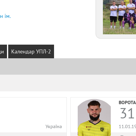
н ім.
ди
Календар УПЛ-2
Амплуа
Громадянство
ВОРОТА
31
Україна
11.01.1