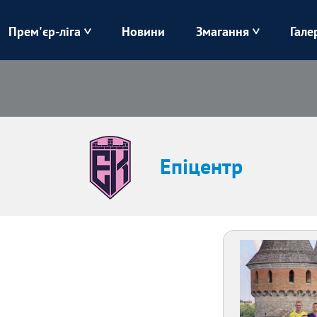
Прем'єр-ліга
Новини
Змагання
Гале
Верес
Динамо
Карпати
Колос
Лівий Берег
ЛНЗ
Епіцентр
Харків
Чорноморець