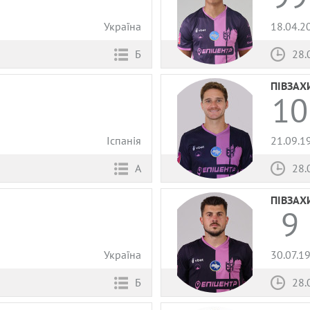
Україна
18.04.2
Б
28.
ПІВЗАХ
10
Іспанія
21.09.1
А
28.
ПІВЗАХ
9
Україна
30.07.1
Б
28.