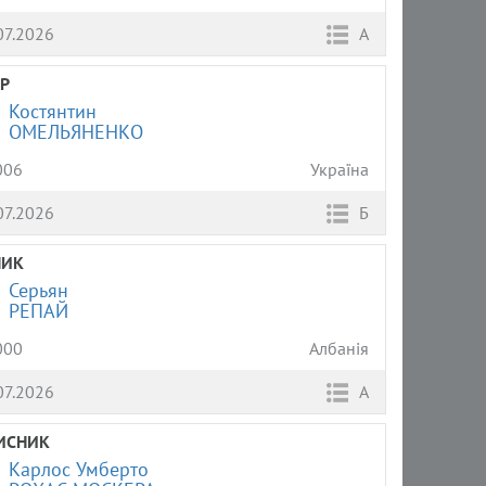
07.2026
А
Р
Костянтин
ОМЕЛЬЯНЕНКО
006
Україна
07.2026
Б
НИК
Серьян
РЕПАЙ
000
Албанія
07.2026
А
ИСНИК
Карлос Умберто