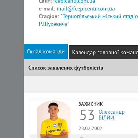
Сайт:
fcepicentr.com.ua
e-mail:
mail@fcepicentr.com.ua
Стадіон:
"Тернопільський міський стадіо
Р.Шухевича"
Склад команди
Календар головної коман
Список заявлених футболістів
Список
ЗАХИСНИК
53
Олександр
БІЛИЙ
28.02.2007