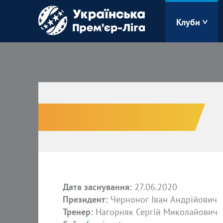
Клуби
Буковина
Зоря
Кудрівка
Полісся
Дата заснування:
27.06.2020
Президент:
Черноног Іван Андрійович
Тренер:
Нагорняк Сергій Миколайович