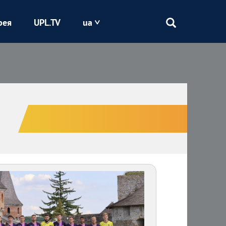
рея
UPL.TV
ua
Епіцентр
Кривбас
Оболонь
Шахтар