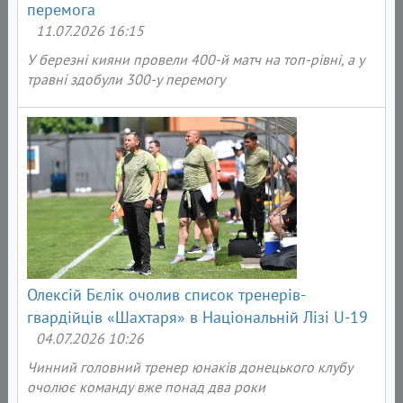
перемога
11.07.2026 16:15
У березні кияни провели 400-й матч на топ-рівні, а у
травні здобули 300-у перемогу
Олексій Бєлік очолив список тренерів-
гвардійців «Шахтаря» в Національній Лізі U-19
04.07.2026 10:26
Чинний головний тренер юнаків донецького клубу
очолює команду вже понад два роки