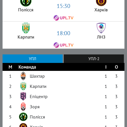
15:30
Полісся
Харків
18:00
Карпати
ЛНЗ
УПЛ
УПЛ-2
М
Команда
І
О
1
Шахтар
1
3
2
Карпати
1
3
3
Епіцентр
1
3
4
Зоря
1
3
5
Полісся
1
3