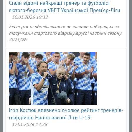
Стали відомі найкращі тренер та футболіст
лютого-березня VBET Української Прем’єр-Ліги
30.03.2026 19:32
Експерти та вболівальники визначили найкращих за
підсумками стартового відрізку другої частини сезону
2025/26
Ігор Костюк впевнено очолює рейтинг тренерів-
гвардійців Національної Ліги U-19
17.01.2026 14:28