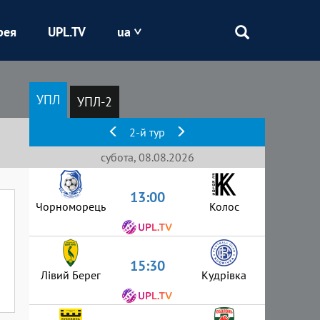
рея
UPL.TV
ua
Епіцентр
УПЛ
УПЛ-2
Кривбас
2-й тур
Оболонь
субота, 08.08.2026
13:00
Шахтар
Чорноморець
Колос
15:30
Лівий Берег
Кудрівка