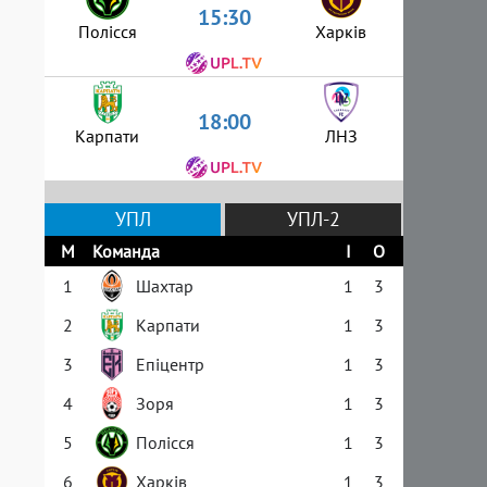
15:30
Полісся
Харків
18:00
Карпати
ЛНЗ
УПЛ
УПЛ-2
М
Команда
І
О
1
Шахтар
1
3
2
Карпати
1
3
3
Епіцентр
1
3
4
Зоря
1
3
5
Полісся
1
3
6
Харків
1
3