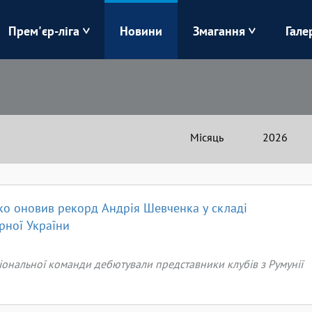
Прем'єр-ліга
Новини
Змагання
Гале
Верес
Динамо
Карпати
Колос
Місяць
2026
Лівий Берег
ЛНЗ
Харків
Чорноморець
о оновив рекорд Андрія Шевченка у складі
рної України
іональної команди дебютували представники клубів з Румунії