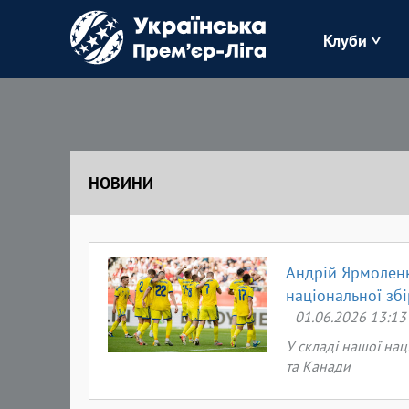
Клуби
Буковина
Зоря
НОВИНИ
Кудрівка
Полісся
Андрій Ярмоленк
національної збі
01.06.2026 13:13
У складі нашої нац
та Канади