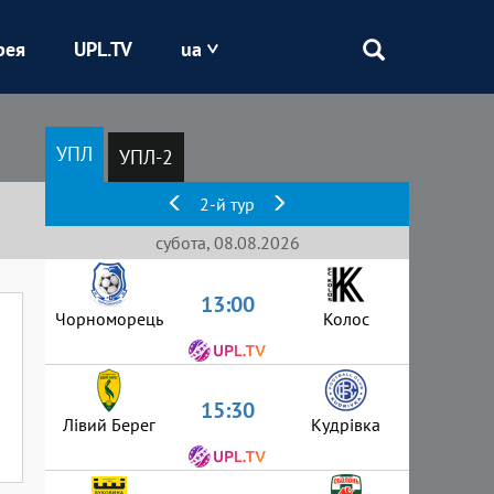
рея
UPL.TV
ua
Епіцентр
УПЛ
УПЛ-2
Кривбас
2-й тур
Оболонь
субота, 08.08.2026
13:00
Шахтар
Чорноморець
Колос
15:30
Лівий Берег
Кудрівка