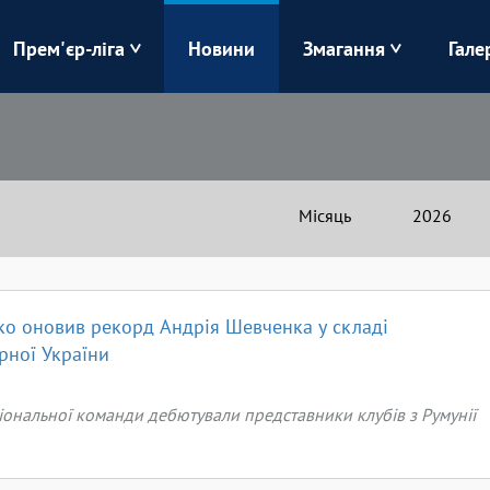
Прем'єр-ліга
Новини
Змагання
Гале
Верес
Динамо
Карпати
Колос
Місяць
2026
Лівий Берег
ЛНЗ
Харків
Чорноморець
о оновив рекорд Андрія Шевченка у складі
рної України
іональної команди дебютували представники клубів з Румунії