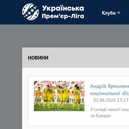
Клуби
Буковина
Зоря
НОВИНИ
Кудрівка
Полісся
Андрій Ярмоленк
національної збі
01.06.2026 13:13
У складі нашої нац
та Канади