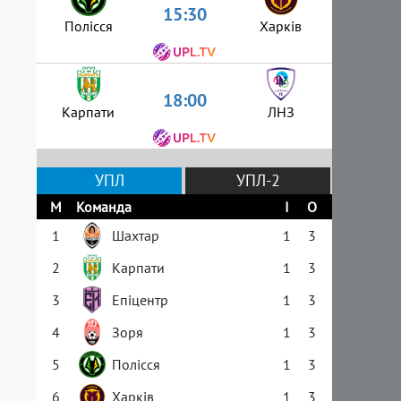
15:30
Полісся
Харків
18:00
Карпати
ЛНЗ
УПЛ
УПЛ-2
М
Команда
І
О
1
Шахтар
1
3
2
Карпати
1
3
3
Епіцентр
1
3
4
Зоря
1
3
5
Полісся
1
3
6
Харків
1
3