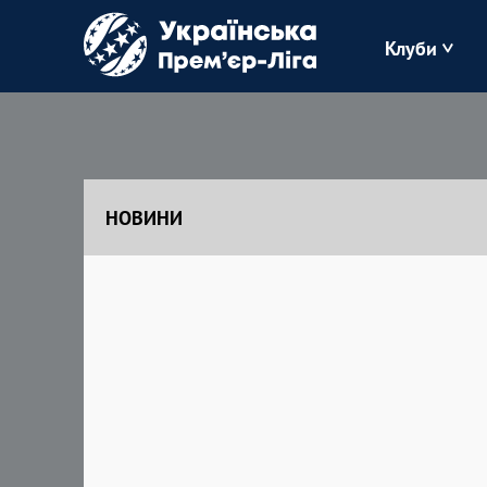
Клуби
Буковина
Зоря
НОВИНИ
Кудрівка
Полісся