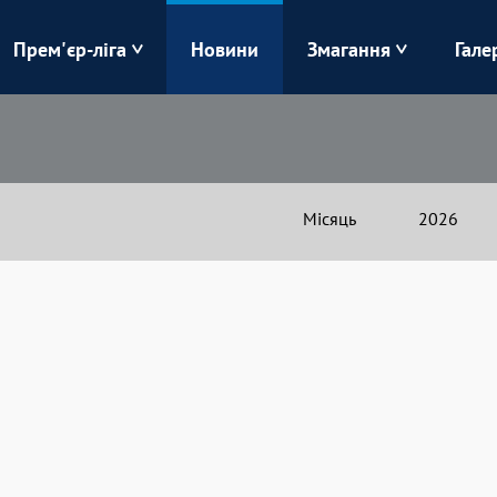
Прем'єр-ліга
Новини
Змагання
Гале
Верес
Динамо
Карпати
Колос
Місяць
2026
Лівий Берег
ЛНЗ
Харків
Чорноморець