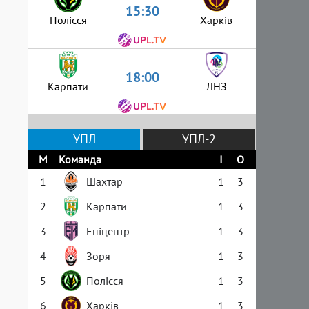
15:30
Полісся
Харків
18:00
Карпати
ЛНЗ
УПЛ
УПЛ-2
М
Команда
І
О
1
Шахтар
1
3
2
Карпати
1
3
3
Епіцентр
1
3
4
Зоря
1
3
5
Полісся
1
3
6
Харків
1
3