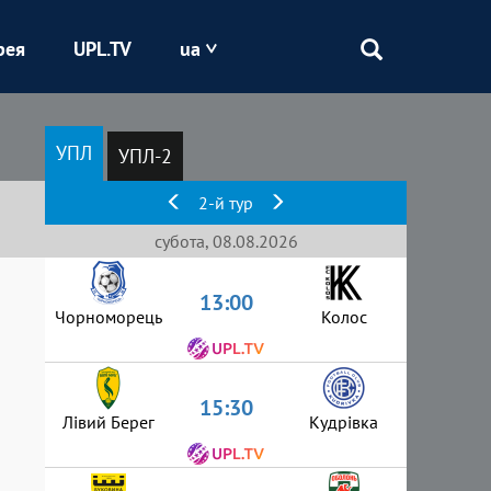
рея
UPL.TV
ua
Епіцентр
УПЛ
УПЛ-2
Кривбас
2-й тур
Оболонь
субота, 08.08.2026
13:00
Шахтар
Чорноморець
Колос
15:30
Лівий Берег
Кудрівка