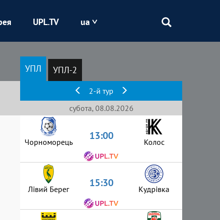
рея
UPL.TV
ua
Епіцентр
УПЛ
УПЛ-2
Кривбас
2-й тур
Оболонь
субота, 08.08.2026
13:00
Шахтар
Чорноморець
Колос
15:30
Лівий Берег
Кудрівка