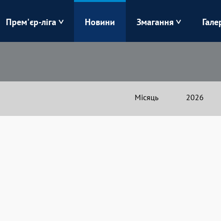
Прем'єр-ліга
Новини
Змагання
Гале
Верес
Динамо
Карпати
Колос
Місяць
2026
Лівий Берег
ЛНЗ
Харків
Чорноморець