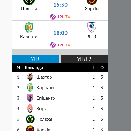
15:30
Полісся
Харків
18:00
Карпати
ЛНЗ
УПЛ
УПЛ-2
М
Команда
І
О
1
Шахтар
1
3
2
Карпати
1
3
3
Епіцентр
1
3
4
Зоря
1
3
5
Полісся
1
3
6
Харків
1
3