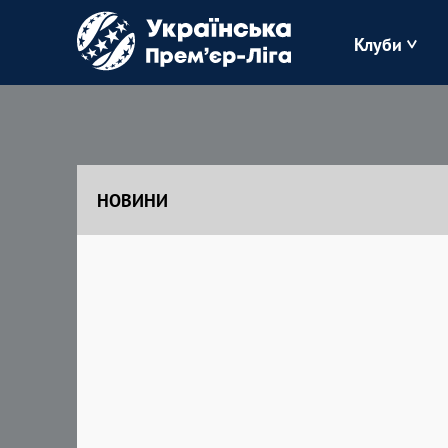
Клуби
Буковина
Зоря
НОВИНИ
Кудрівка
Полісся