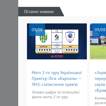
Останні новини
09
/08
09
/08
Матч 2-го туру Української
«Зоря
Прем’єр-Ліги «Карпати» —
перер
ЛНЗ: статистичне прев’ю
серію
«Кри
Головні цифри та потенційні
факти матчу 2-го туру
Коман
досягла