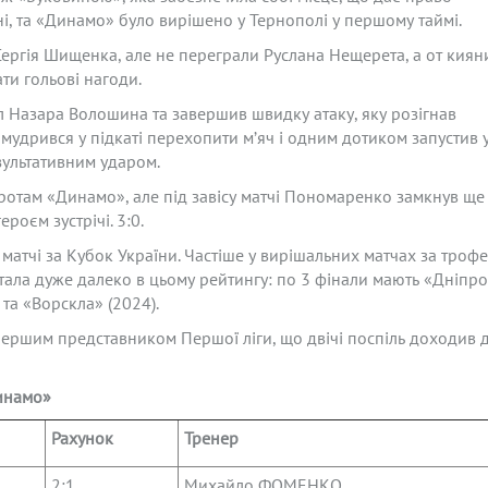
ні, та «Динамо» було вирішено у Тернополі у першому таймі.
Сергія Шищенка, але не переграли Руслана Нещерета, а от киян
ти гольові нагоди.
 Назара Волошина та завершив швидку атаку, яку розігнав
имудрився у підкаті перехопити м’яч і одним дотиком запустив 
ультативним ударом.
ротам «Динамо», але під завісу матчі Пономаренко замкнув ще
роєм зустрічі. 3:0.
 матчі за Кубок України. Частіше у вирішальних матчах за троф
дстала дуже далеко в цьому рейтингу: по 3 фінали мають «Дніпр
 та «Ворскла» (2024).
першим представником Першої ліги, що двічі поспіль доходив 
Динамо»
Рахунок
Тренер
2:1
Михайло ФОМЕНКО