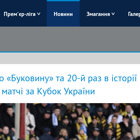
Прем'єр-ліга
Новини
Змагання
Гале
Верес
Динамо
Карпати
Колос
Лівий Берег
ЛНЗ
«Буковину» та 20-й раз в історії
Харків
Чорноморець
 матчі за Кубок України