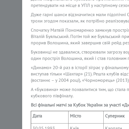
претендувати на місце в УПЛ у наступному сезо
Дуже гарні шанси відзначитися мали підопічні 
трохи згодом показали, як потрібно реалізовува
Спочатку Матвій Пономаренко замкнув простріл
Віталій Буяльський. Потім той же Буяльський пр
прорив Волошина, який завершив свій рейд рез
Буковинці не здавалися, створювали загрозу во
один простріл Волошина, який і став головним ге
«Динамо» 20-й раз в історії зіграє у фінальному
виступав тільки «Шахтар» (21). Решта клубів ві
(востаннє – у 2004 році), «Чорноморець» (2013)
А «Буковина» може похвалитися тим, що стала 
кубкового півфіналу.
Всі фінальні матчі за Кубок України за участі «
Дата
Місто
Суперник
30.05.1993
Київ
Карпати