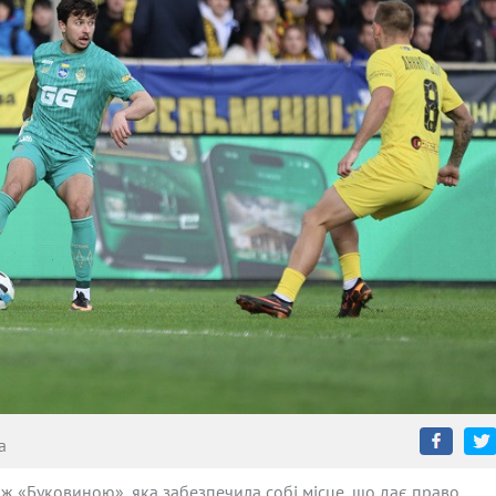
а
ж «Буковиною», яка забезпечила собі місце, що дає право