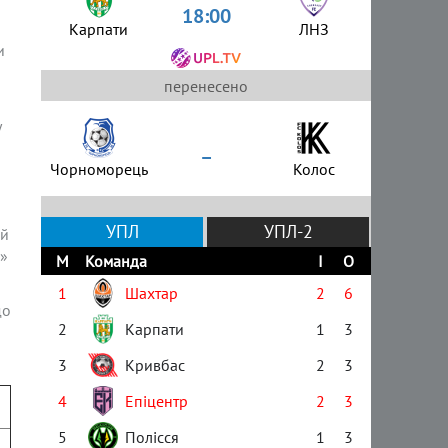
18:00
Карпати
ЛНЗ
и
перенесено
у
–
Чорноморець
Колос
УПЛ
УПЛ-2
ей
о»
М
Команда
І
О
1
Шахтар
2
6
до
2
Карпати
1
3
3
Кривбас
2
3
4
Епіцентр
2
3
5
Полісся
1
3