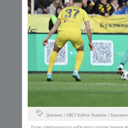
Динамо
VBET Кубок України
Буковин
Долю півфінального кубкового протистояння мі