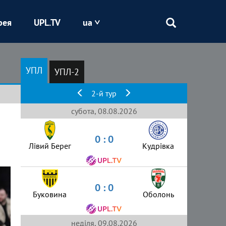
рея
UPL.TV
ua
Епіцентр
УПЛ
УПЛ-2
Кривбас
2-й тур
Оболонь
субота, 08.08.2026
0 : 0
Шахтар
Лівий Берег
Кудрівка
0 : 0
Буковина
Оболонь
неділя, 09.08.2026