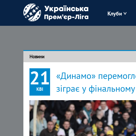
Клуби
Буковина
Зоря
Новини
Кудрівка
21
«Динамо» перемогло 
Полісся
зіграє у фінальному
КВІ