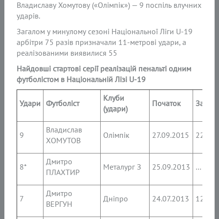
Владиславу Хомутову («Олімпік») — 9 поспіль влучних
ударів.
Загалом у минулому сезоні Національної Ліги U-19
арбітри 75 разів призначали 11-метрові удари, а
реалізованими виявилися 55
Найдовші стартові серії реалізацій пенальті одним
футболістом в Національній Лізі U-19
Клуби
Удари
Футболіст
Початок
Завер
(удари)
Владислав
9
Олімпік
27.09.2015
22.05.
ХОМУТОВ
Дмитро
8*
Металург З
25.09.2013
…
ПЛАХТИР
Дмитро
7
Дніпро
24.07.2013
12.10.
ВЕРГУН