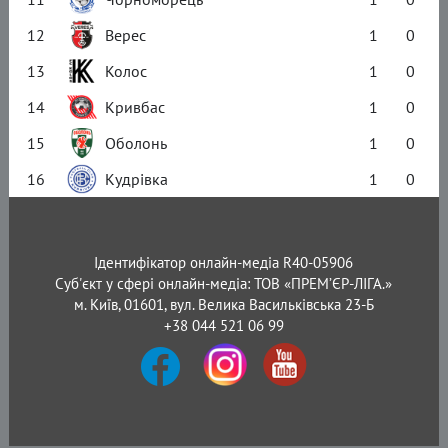
12
Верес
1
0
13
Колос
1
0
14
Кривбас
1
0
15
Оболонь
1
0
16
Кудрівка
1
0
Ідентифікатор онлайн-медіа R40-05906
Суб'єкт у сфері онлайн-медіа: ТОВ «ПРЕМ’ЄР-ЛІГА.»
м. Київ, 01601, вул. Велика Васильківська 23-Б
+38 044 521 06 99