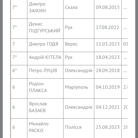
Дмитро
7*
Скала
09.08.2015
…
ЗАІКИН
Денис
7*
Рух
27.08.2022
…
ПІДГУРСЬКИЙ
7
Дмитро ГОДЯ
Верес
11.03.2023
01.03.
7*
Андрій КІТЕЛА
Рух
18.04.2023
…
6*
Петро ЛУЦІВ
Олександрія
28.09.2018
…
Родіон
6
Маріуполь
04.10.2019
27.08.
ПЛАКСА
Ярослав
6
Олександрія
04.12.2021
20.10.
БАЗАЄВ
Михайло
6
Полісся
25.08.2023
28.04.
РАСКО