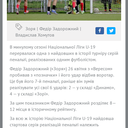
Зоря
Федір Задорожний
Владислав Хомутов
В минулому сезоні Національної Ліги U-19
перервалася одна з найдовших в історії турніру серій
пенальті, реалізованих одним футболістом.
Федір Задорожний («Зоря») 26 квітня з «Вересом»
пробивав з «позначки» і його удар відбив воротар.
Це був його 7-й пенальті, раніше він зумів
реалізувати усі свої 6 ударів: 2 — у складі «Динамо»,
4 — у складі «Зорі».
За цим показником Федір Задорожний розділяє 8—
12 місця в історичному рейтингу.
За всю ж історію Національної Ліги U-19 найдовша
стартова серія реалізацій пенальті належить