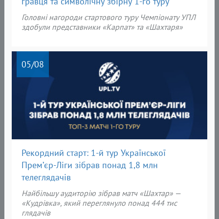
гравця та символічну збірну 1-го туру
Головні нагороди
стартового туру Чемпіонату УПЛ
здобули представники «
Карпат» та «Шахтаря»
05
/08
Рекордний старт: 1-й тур Української
Прем’єр-Ліги зібрав понад 1,8 млн
телеглядачів
Найбільшу аудиторію зібрав матч «Шахтар» —
«Кудрівка», який переглянуло понад 444 тис
глядачів