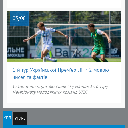
05
/08
1-й тур Української Прем’єр-Ліги-2 мовою
чисел та фактів
Статистичні події, які сталися у матчах 1-го туру
Чемпіонату молодіжних команд УПЛ
УПЛ
УПЛ-2