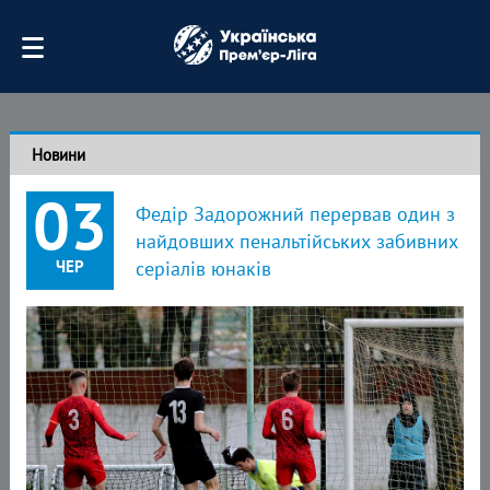
Новини
03
Федір Задорожний перервав один з
найдовших пенальтійських забивних
ЧЕР
серіалів юнаків