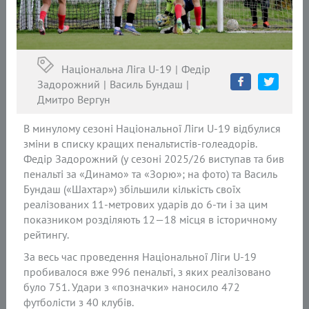
Національна Ліга U-19
Федір
Задорожний
Василь Бундаш
Дмитро Вергун
В минулому сезоні Національної Ліги U-19 відбулися
зміни в списку кращих пенальтистів-голеадорів.
Федір Задорожний (у сезоні 2025/26 виступав та бив
пенальті за «Динамо» та «Зорю»; на фото) та Василь
Бундаш («Шахтар») збільшили кількість своїх
реалізованих 11-метрових ударів до 6-ти і за цим
показником розділяють 12—18 місця в історичному
рейтингу.
За весь час проведення Національної Ліги U-19
пробивалося вже 996 пенальті, з яких реалізовано
було 751. Удари з «позначки» наносило 472
футболісти з 40 клубів.