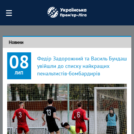
Новини
08
Федір Задорожний та Василь Бундаш
увійшли до списку найкращих
ЛИП
пенальтистів-бомбардирів