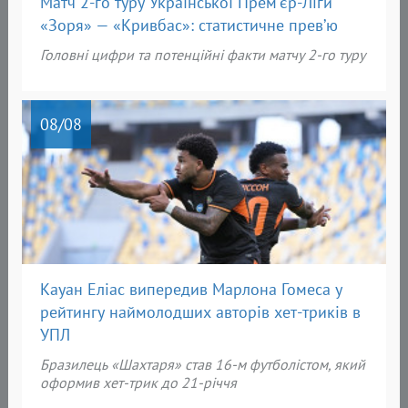
Матч 2-го туру Української Прем’єр-Ліги
«Зоря» — «Кривбас»: статистичне прев’ю
Головні цифри та потенційні факти матчу 2-го туру
08
/08
Кауан Еліас випередив Марлона Гомеса у
рейтингу наймолодших авторів хет-триків в
УПЛ
Бразилець «Шахтаря» став 16-м футболістом, який
оформив хет-трик до 21-річчя