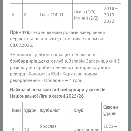
2018—
Львів (4/6),
6
8
Олег ГОРІН
2019,
Минай (2/2)
2022
Примітка:
сезони вказані роками завершення
першого та останнього; статистика станом на
08.07.2026.
Змінилися і рейтинги кращих пенальтистів-
бомбардирів деяких клубів. Захарій Захарків, який 3
рази влучно пробив пенальті, повторив клубний
рекорд «Колоса», а Кіріл Корх став новим
рекордсменом «Оболоні» — 4 голи.
Найкращі пенальтисти-бомбардири учасників
Національної Ліги в сезоні 2025/26
Сезони
Голи
Удари
Футболіст
Клуб
ударів
Ярослав
2022—
9
10
Олександрія