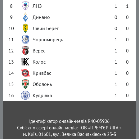
8
ЛНЗ
1
1
9
Динамо
0
0
10
Лівий Берег
0
0
11
Чорноморець
1
0
12
Верес
1
0
13
Колос
1
0
14
Кривбас
1
0
15
Оболонь
1
0
16
Кудрівка
1
0
Ідентифікатор онлайн-медіа R40-05906
Суб'єкт у сфері онлайн-медіа: ТОВ «ПРЕМ’ЄР-ЛІГА.»
м. Київ, 01601, вул. Велика Васильківська 23-Б