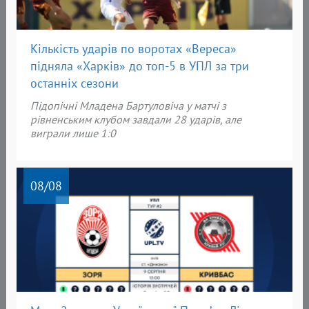
Кількість ударів по воротах «Вереса»
підняла «Харків» до топ-5 в УПЛ за три
останніх сезони
Підопічні Младена Бартуловіча у матчі з
рівненським клубом завдали 28 ударів, але
виграли лише 1:0
08
/08