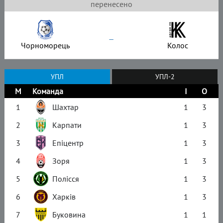
перенесено
–
Чорноморець
Колос
УПЛ
УПЛ-2
М
Команда
І
О
1
Шахтар
1
3
2
Карпати
1
3
3
Епіцентр
1
3
4
Зоря
1
3
5
Полісся
1
3
6
Харків
1
3
7
Буковина
1
1