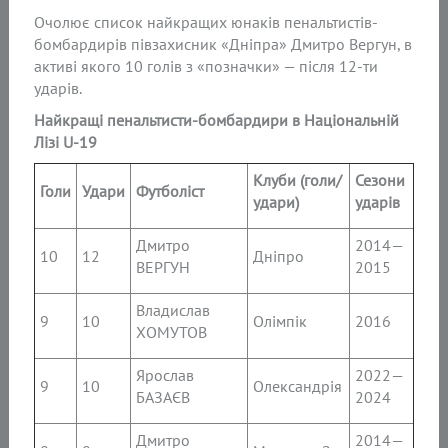
Очолює список найкращих юнаків пенальтистів-
бомбардирів півзахисник «Дніпра» Дмитро Вергун, в
активі якого 10 голів з «позначки» — після 12-ти
ударів.
Найкращі пенальтисти-бомбардири в Національній
Лізі U-19
Клуби (голи/
Сезони
Голи
Удари
Футболіст
удари)
ударів
Дмитро
2014—
10
12
Дніпро
ВЕРГУН
2015
Владислав
9
10
Олімпік
2016
ХОМУТОВ
Ярослав
2022—
9
10
Олександрія
БАЗАЄВ
2024
Дмитро
2014—