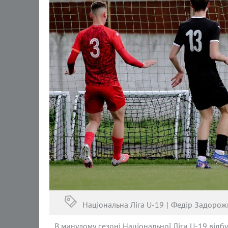
Національна Ліга U-19
Федір Задорож
В минулому сезоні Національної Ліги U-19 відбу