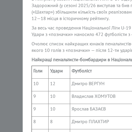
Задорожний (у сезоні 2025/26 виступав та бив 
(«Шахтар») збільшили кількість своїх реалізова
12—18 місця в історичному рейтингу.
За весь час проведення Національної Ліги U-19
Удари з «позначки» наносило 472 футболісти з 
Очолює список найкращих юнаків пенальтистів-
якого 10 голів з «позначки» — після 12-ти ударі
Найкращі пенальтисти-бомбардири в Національн
Голи
Удари
Футболіст
10
12
Дмитро ВЕРГУН
9
10
Владислав ХОМУТОВ
9
10
Ярослав БАЗАЄВ
8
8
Дмитро ПЛАХТИР