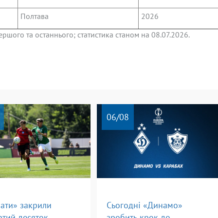
Полтава
2026
шого та останнього; статистика станом на 08.07.2026.
06
/08
ати» закрили
Сьогодні «Динамо»
ртий десяток
зробить крок до