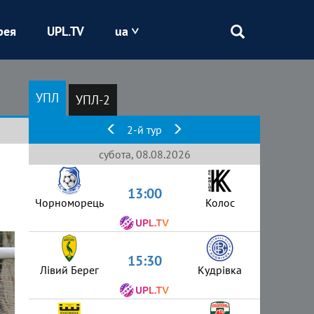
рея
UPL.TV
ua
Епіцентр
УПЛ
УПЛ-2
Кривбас
2-й тур
Оболонь
субота, 08.08.2026
13:00
Шахтар
Чорноморець
Колос
15:30
Лівий Берег
Кудрівка