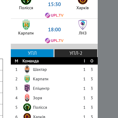
15:30
Полісся
Харків
18:00
Карпати
ЛНЗ
УПЛ
УПЛ-2
М
Команда
І
О
1
Шахтар
1
3
2
Карпати
1
3
3
Епіцентр
1
3
4
Зоря
1
3
5
Полісся
1
3
6
Харків
1
3