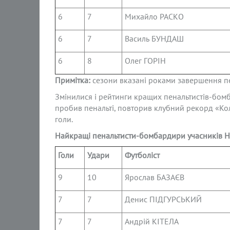
6
7
Михайло РАСКО
6
7
Василь БУНДАШ
6
8
Олег ГОРІН
Примітка:
сезони вказані роками завершення пер
Змінилися і рейтинги кращих пенальтистів-бомб
пробив пенальті, повторив клубний рекорд «Ко
голи.
Найкращі пенальтисти-бомбардири учасників На
Голи
Удари
Футболіст
9
10
Ярослав БАЗАЄВ
7
7
Денис ПІДГУРСЬКИЙ
7
7
Андрій КІТЕЛА