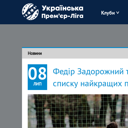
Клуби
Буковина
Зоря
Новини
Кудрівка
08
Федір Задорожний 
Полісся
списку найкращих п
ЛИП