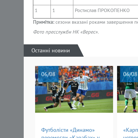
1
1
Ростислав ПРОКОПЕНКО
Примітка:
сезони вказані роками завершення пер
Фото пресслужби НК «Верес».
Останні новини
06
/08
06
/08
Футболісти «Динамо»
«Карп
перемогли «Карабах» у
четве