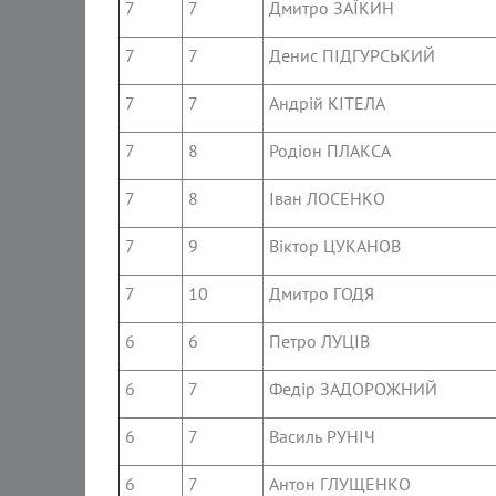
7
7
Дмитро ЗАЇКИН
7
7
Денис ПІДГУРСЬКИЙ
7
7
Андрій КІТЕЛА
7
8
Родіон ПЛАКСА
7
8
Іван ЛОСЕНКО
7
9
Віктор ЦУКАНОВ
7
10
Дмитро ГОДЯ
6
6
Петро ЛУЦІВ
6
7
Федір ЗАДОРОЖНИЙ
6
7
Василь РУНІЧ
6
7
Антон ГЛУЩЕНКО