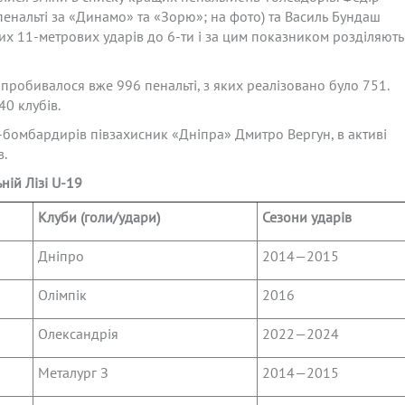
пенальті за «Динамо» та «Зорю»; на фото) та Василь Бундаш
них 11-метрових ударів до 6-ти і за цим показником розділяють
 пробивалося вже 996 пенальті, з яких реалізовано було 751.
40 клубів.
бомбардирів півзахисник «Дніпра» Дмитро Вергун, в активі
в.
ій Лізі U-19
Клуби (голи/удари)
Сезони ударів
Дніпро
2014—2015
Олімпік
2016
Олександрія
2022—2024
Металург З
2014—2015