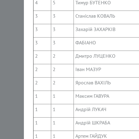
4
5
Тимур БУТЕНКО
3
3
Станіслав КОВАЛЬ
3
3
Захарій ЗАХАРКІВ
3
3
ФАБІАНО
2
2
Дмитро ЛУЦЕНКО
2
2
Іван МАЗУР
2
2
Ярослав ВАХІЛЬ
1
1
Максим ГАВУРА
1
1
Андрій ЛУКАЧ
1
1
Андрій ШКРАБА
1
1
Артем ГАЙДУК