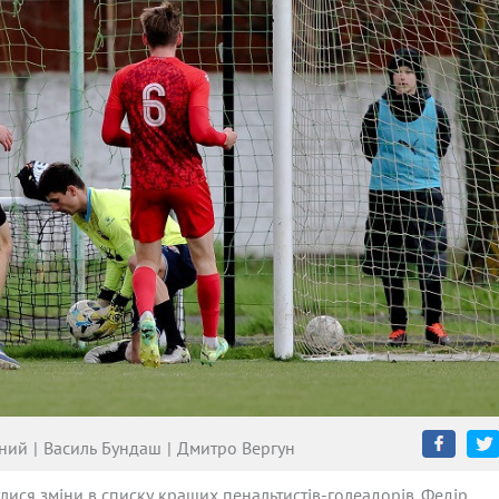
ний
Василь Бундаш
Дмитро Вергун
лися зміни в списку кращих пенальтистів-голеадорів. Федір