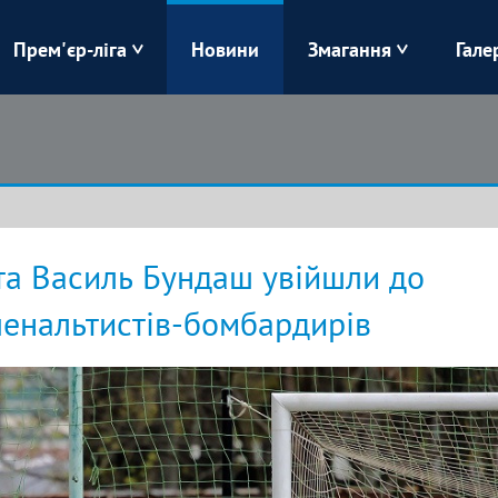
Прем'єр-ліга
Новини
Змагання
Гале
Верес
Динамо
Карпати
Колос
Лівий Берег
ЛНЗ
та Василь Бундаш увійшли до
Харків
Чорноморець
енальтистів-бомбардирів