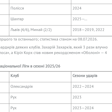
Полісся
2024
Шахтар
2025—…
Львів (4/6), Минай (2/2)
2018—2019, 2022
шого та останнього; статистика станом на 08.07.2026.
ардирів деяких клубів. Захарій Захарків, який 3 рази влучно
лоса», а Кіріл Корх став новим рекордсменом «Оболоні» — 4
ціональної Ліги в сезоні 2025/26
Клуб
Сезони ударів
Олександрія
2022—2024
Рух
2023
Рух
2023—2024