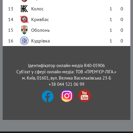
13
Колос
1
0
14
Кривбас
1
0
15
Оболонь
1
0
16
Кудрівка
1
0
Ідентифікатор онлайн-медіа R40-05906
Суб'єкт у сфері онлайн-медіа: ТОВ «ПРЕМ’ЄР-ЛІГА.»
м. Київ, 01601, вул. Велика Васильківська 23-Б
+38 044 521 06 99