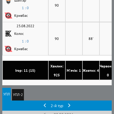
Шахтар
90
1 : 0
Кривбас
23.08.2022
Колос
90
88'
1 : 0
Кривбас
Хвилин:
Червони
Ігор: 11 (15)
М'ячів: 1
Жовтих: 4
925
0
УПЛ
УПЛ-2
2-й тур