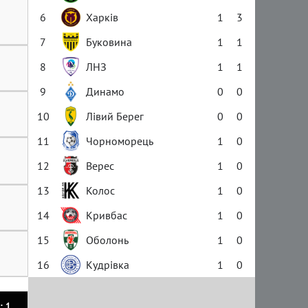
6
Харків
1
3
7
Буковина
1
1
8
ЛНЗ
1
1
9
Динамо
0
0
10
Лівий Берег
0
0
11
Чорноморець
1
0
12
Верес
1
0
13
Колос
1
0
14
Кривбас
1
0
15
Оболонь
1
0
16
Кудрівка
1
0
: 1