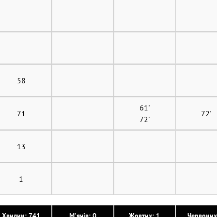
58
61'
71
72'
72'
13
1
Хвилин: 741
М'ячів: 0
Жовтих: 1
Червоних