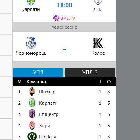
18:00
Карпати
ЛНЗ
перенесено
–
Чорноморець
Колос
УПЛ
УПЛ-2
М
Команда
І
О
1
Шахтар
1
3
2
Карпати
1
3
3
Епіцентр
1
3
4
Зоря
1
3
5
Полісся
1
3