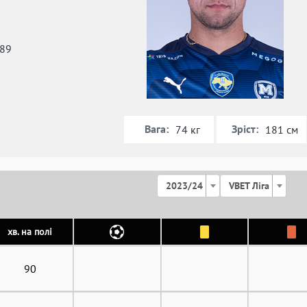
989
Вага:
Зріст:
74 кг
181 см
2023/24
VBET Ліга
хв. на полі
90