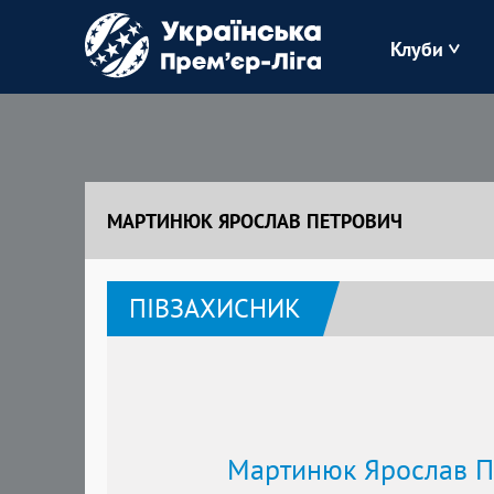
Клуби
Буковина
Зоря
МАРТИНЮК ЯРОСЛАВ ПЕТРОВИЧ
Кудрівка
ПІВЗАХИСНИК
Полісся
Мартинюк Ярослав П