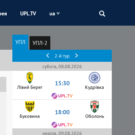
рея
UPL.TV
ua
Епіцентр
УПЛ
УПЛ-2
Кривбас
2-й тур
Оболонь
субота, 08.08.2026
15:30
Шахтар
Лівий Берег
Кудрівка
18:00
Буковина
Оболонь
неділя, 09.08.2026