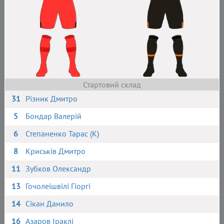
Стартовий склад
31
Різник Дмитро
5
Бондар Валерій
6
Степаненко Тарас (К)
8
Криськів Дмитро
11
Зубков Олександр
13
Гочолеішвілі Гіоргі
14
Сікан Данило
16
Азаров Іраклі