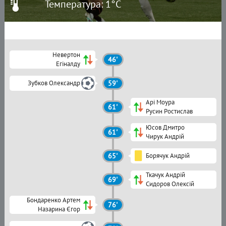
Температура: 1°C
Невертон
46'
Егіналду
Зубков Олександр
59'
Арі Моура
61'
Русин Ростислав
Юсов Дмитро
61'
Чирук Андрій
65'
Борячук Андрій
Ткачук Андрій
69'
Сидоров Олексій
Бондаренко Артем
76'
Назарина Єгор