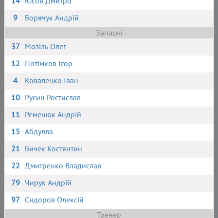
14
Юсов Дмитро
9
Борячук Андрій
Запасні
37
Мозіль Олег
12
Потімков Ігор
4
Коваленко Іван
10
Русин Ростислав
11
Ременюк Андрій
15
Абдулла
21
Бичек Костянтин
22
Дмитренко Владислав
79
Чирук Андрій
97
Сидоров Олексій
Тренер