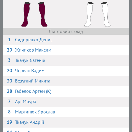
Стартовий склад
1
Сидоренко Денис
29
Жичиков Максим
3
Ткачук Євгеній
20
Червак Вадим
30
Безуглий Микита
28
Габелок Артем (К)
7
Арі Моура
8
Мартинюк Ярослав
19
Ткачук Андрій