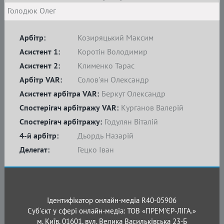
Голодюк Олег
Арбітр:
Козиряцький Максим
Асистент 1:
Коротін Володимир
Асистент 2:
Клименко Тарас
Арбітр VAR:
Солов'ян Олександр
Асистент арбітра VAR:
Беркут Олександр
Спостерігач арбітражу VAR:
Курганов Валерій
Спостерігач арбітражу:
Годулян Віталій
4-й арбітр:
Дьордь Назарій
Делегат:
Гецко Іван
Ідентифікатор онлайн-медіа R40-05906
Суб'єкт у сфері онлайн-медіа: ТОВ «ПРЕМ’ЄР-ЛІГА.»
м. Київ, 01601, вул. Велика Васильківська 23-Б