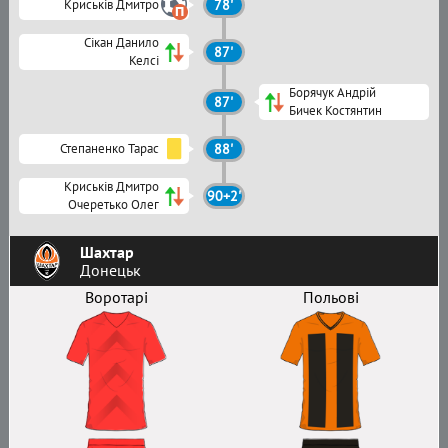
Криськів Дмитро
78'
Сікан Данило
87'
Келсі
Борячук Андрій
87'
Бичек Костянтин
Степаненко Тарас
88'
Криськів Дмитро
90+2'
Очеретько Олег
Шахтар
Донецьк
Воротарі
Польові