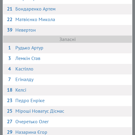
21
Бондаренко Артем
22
Матвієнко Микола
39
Невертон
Запасні
1
Рудько Артур
3
Лемкін Став
4
Кастілло
7
Егіналду
18
Келсі
23
Педро Енріке
25
Міроші Новатус Дісмас
27
Очеретько Олег
29
Назарина Єгор