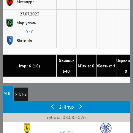
Металург
27.07.2023
Маріуполь
0 : 0
Вікторія
Хвилин:
Червони
Ігор: 6 (18)
М'ячів: 0
Жовтих: 1
540
0
УПЛ
УПЛ-2
2-й тур
субота, 08.08.2026