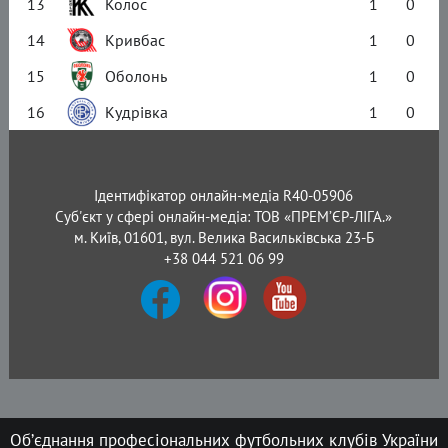
13
Колос
1
0
14
Кривбас
1
0
15
Оболонь
1
0
16
Кудрівка
1
0
Ідентифікатор онлайн-медіа R40-05906
Суб'єкт у сфері онлайн-медіа: ТОВ «ПРЕМ’ЄР-ЛІГА.»
м. Київ, 01601, вул. Велика Васильківська 23-Б
+38 044 521 06 99
Об’єднання професіональних футбольних клубів України