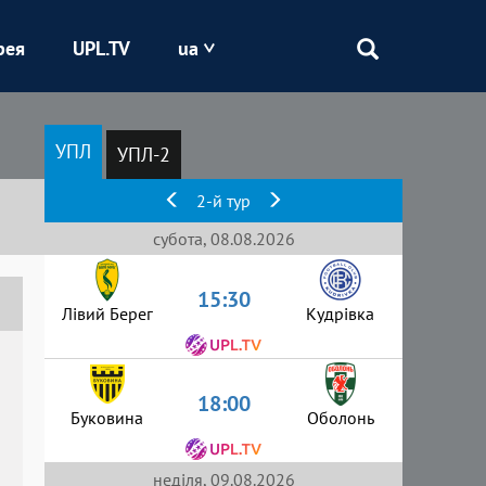
рея
UPL.TV
ua
Епіцентр
УПЛ
УПЛ-2
Кривбас
2-й тур
Оболонь
субота, 08.08.2026
15:30
Шахтар
Лівий Берег
Кудрівка
18:00
Буковина
Оболонь
неділя, 09.08.2026