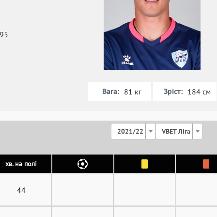
995
Вага:
Зріст:
81 кг
184 см
2021/22
VBET Ліга
хв. на полі
44