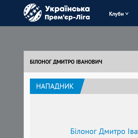
Клуби
Буковина
Зоря
БІЛОНОГ ДМИТРО ІВАНОВИЧ
Кудрівка
НАПАДНИК
Полісся
Білоног Дмитро Ів