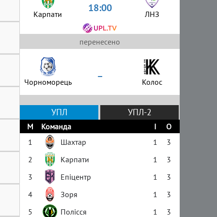
18:00
Карпати
ЛНЗ
перенесено
–
Чорноморець
Колос
УПЛ
УПЛ-2
М
Команда
І
О
1
Шахтар
1
3
2
Карпати
1
3
3
Епіцентр
1
3
4
Зоря
1
3
5
Полісся
1
3