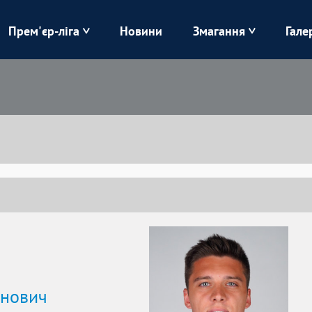
Прем'єр-ліга
Новини
Змагання
Гале
Верес
Динамо
Карпати
Колос
Лівий Берег
ЛНЗ
Харків
Чорноморець
анович