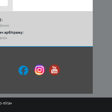
2:
Денис
ач арбітражу:
вген
-ліга»