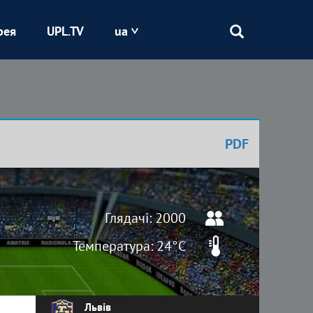
рея
UPL.TV
ua
Епіцентр
Кривбас
PDF
Оболонь
Шахтар
Глядачі: 2000
Температура: 24°C
Львів