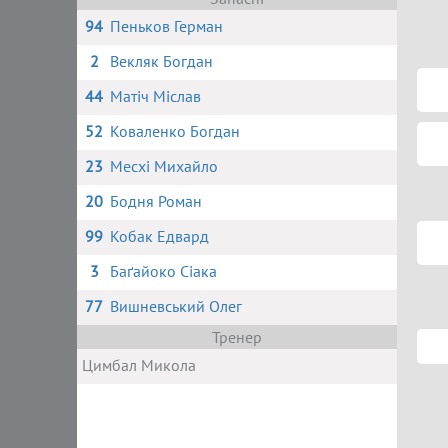
94
Пеньков Герман
2
Векляк Богдан
44
Матіч Міслав
52
Коваленко Богдан
23
Месхі Михайло
20
Бодня Роман
99
Кобак Едвард
3
Баґайоко Сіака
77
Вишневський Олег
Тренер
Цимбал Микола