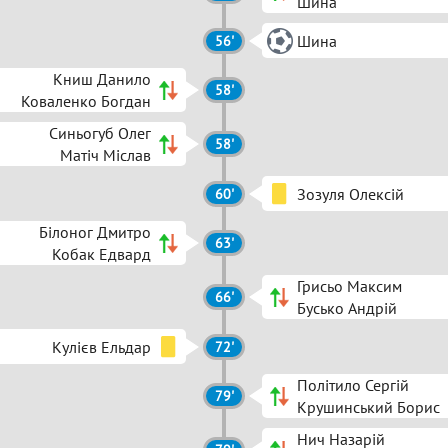
Шина
Шина
56'
Книш Данило
58'
Коваленко Богдан
Синьогуб Олег
58'
Матіч Міслав
Зозуля Олексій
60'
Білоног Дмитро
63'
Кобак Едвард
Грисьо Максим
66'
Бусько Андрій
Кулієв Ельдар
72'
Політило Сергій
79'
Крушинський Борис
Нич Назарій