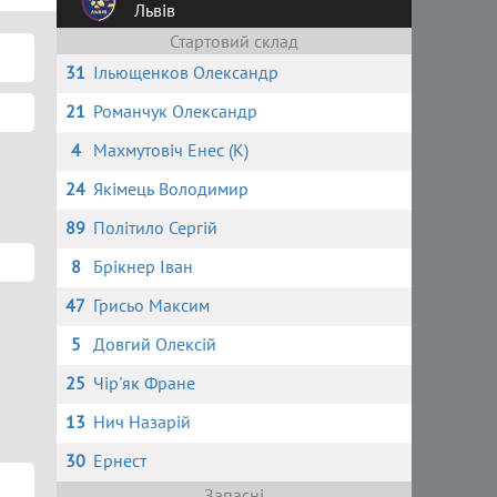
Львів
Стартовий склад
31
Ільющенков Олександр
21
Романчук Олександр
4
Махмутовіч Енес (К)
24
Якімець Володимир
89
Політило Сергій
8
Брікнер Іван
47
Грисьо Максим
5
Довгий Олексій
25
Чір'як Фране
13
Нич Назарій
30
Ернест
Запасні