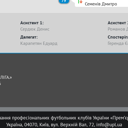
79'
Семенів Дмитро
Асистент 1:
Асистент 
Сердюк Денис
Романов 
Делегат:
Спостеріг
Карапетян Едуард
Геренда Є
ЛІГА.»
Б
нання професіональних футбольних клубів України «Прем’єр
Україна, 04070, Київ, вул. Верхній Вал, 72, info@upl.ua