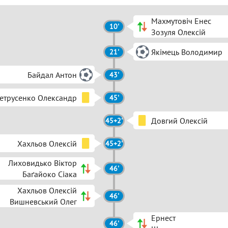
Махмутовіч Енес
10'
Зозуля Олексій
Якімець Володимир
21'
Байдал Антон
43'
етрусенко Олександр
45'
Довгий Олексій
45+2'
Хахльов Олексій
45+2'
Лиховидько Віктор
46'
Баґайоко Сіака
Хахльов Олексій
46'
Вишневський Олег
Ернест
46'