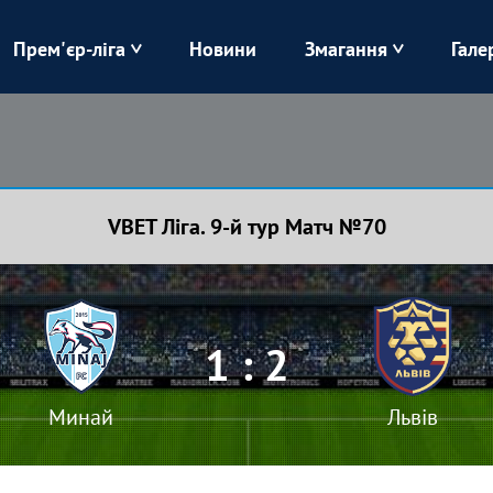
Прем'єр-ліга
Новини
Змагання
Гале
Верес
Динамо
Карпати
Колос
VBET Ліга. 9-й тур Матч №70
Лівий Берег
ЛНЗ
Харків
Чорноморець
1 : 2
Минай
Львів