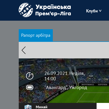
Клуби
Буковина
Рапорт арбітра
Зоря
Кудрівка
Полісся
26.09.2021. Неділя,
14:00
"Авангард", Ужгород
Минай