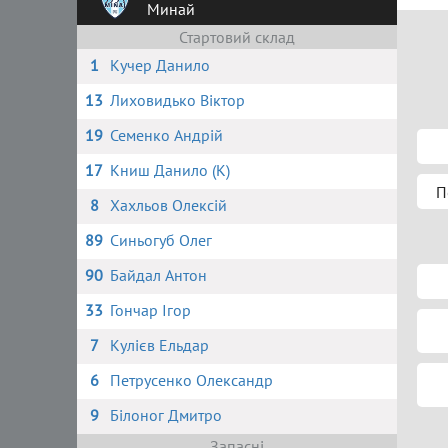
Минай
Стартовий склад
1
Кучер Данило
13
Лиховидько Віктор
19
Семенко Андрій
17
Книш Данило (К)
П
8
Хахльов Олексій
89
Синьогуб Олег
90
Байдал Антон
33
Гончар Ігор
7
Кулієв Ельдар
6
Петрусенко Олександр
9
Білоног Дмитро
Запасні