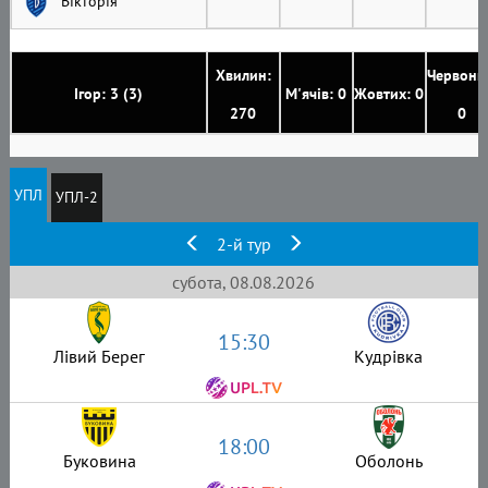
Вікторія
Хвилин:
Червони
Ігор: 3 (3)
М'ячів: 0
Жовтих: 0
270
0
УПЛ
УПЛ-2
2-й тур
субота, 08.08.2026
15:30
Лівий Берег
Кудрівка
18:00
Буковина
Оболонь