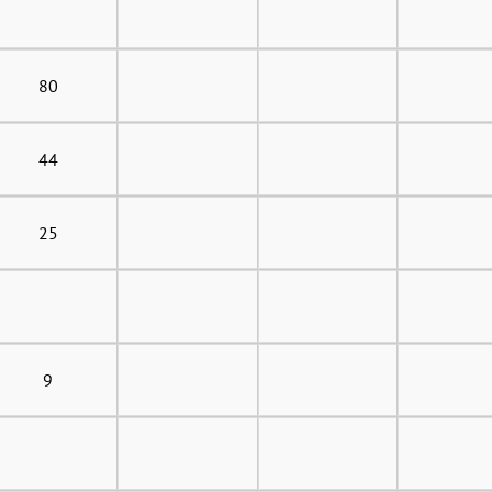
80
44
25
9