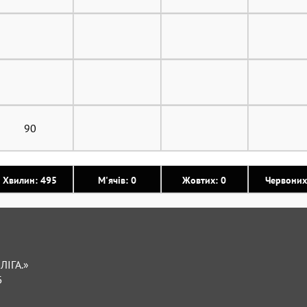
90
Хвилин: 495
М'ячів: 0
Жовтих: 0
Червоних
ЛІГА.»
Б