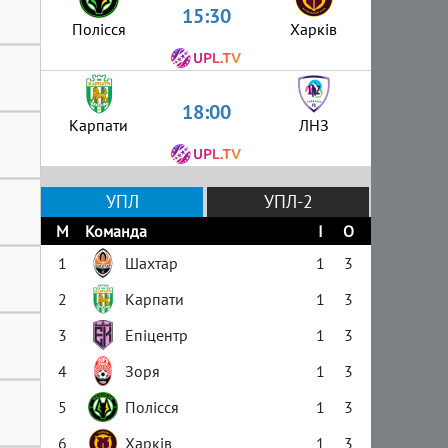
15:30
Полісся
Харків
18:00
Карпати
ЛНЗ
УПЛ
УПЛ-2
М
Команда
І
О
1
Шахтар
1
3
2
Карпати
1
3
3
Епіцентр
1
3
4
Зоря
1
3
5
Полісся
1
3
6
Харків
1
3