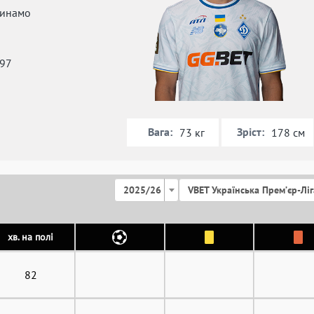
инамо
997
Вага:
Зріст:
73 кг
178 см
2025/26
VBET Українська Премʼєр-Ліг
хв. на полі
82