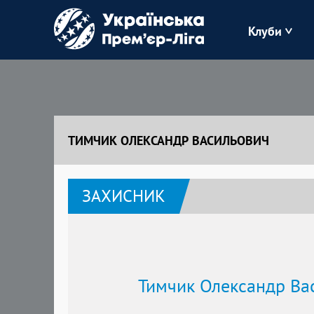
Клуби
Буковина
Зоря
ТИМЧИК ОЛЕКСАНДР ВАСИЛЬОВИЧ
Кудрівка
ЗАХИСНИК
Полісся
Тимчик Олександр Ва