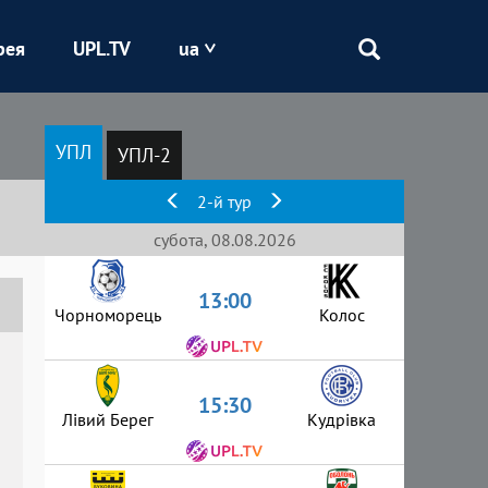
рея
UPL.TV
ua
Епіцентр
УПЛ
УПЛ-2
Кривбас
2-й тур
Оболонь
субота, 08.08.2026
13:00
Шахтар
Чорноморець
Колос
15:30
Лівий Берег
Кудрівка