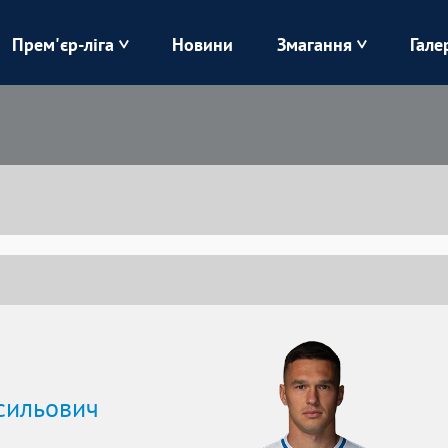
Прем'єр-ліга
Новини
Змагання
Гале
Верес
Динамо
Карпати
Колос
Лівий Берег
ЛНЗ
Харків
Чорноморець
сильович