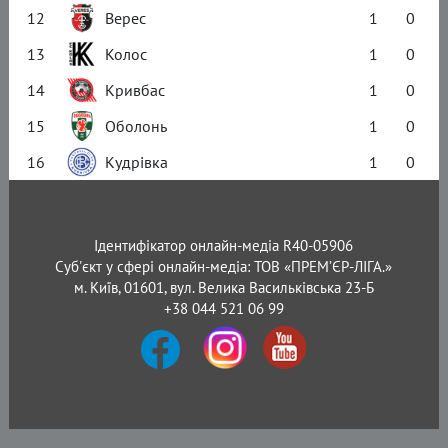
12
Верес
1
0
13
Колос
1
0
14
Кривбас
1
0
15
Оболонь
1
0
16
Кудрівка
1
0
Ідентифікатор онлайн-медіа R40-05906
Суб'єкт у сфері онлайн-медіа: ТОВ «ПРЕМ’ЄР-ЛІГА.»
м. Київ, 01601, вул. Велика Васильківська 23-Б
+38 044 521 06 99