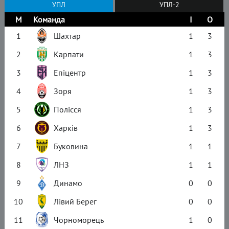
УПЛ
УПЛ-2
М
Команда
І
О
1
Шахтар
1
3
2
Карпати
1
3
3
Епіцентр
1
3
4
Зоря
1
3
5
Полісся
1
3
6
Харків
1
3
7
Буковина
1
1
8
ЛНЗ
1
1
9
Динамо
0
0
10
Лівий Берег
0
0
11
Чорноморець
1
0