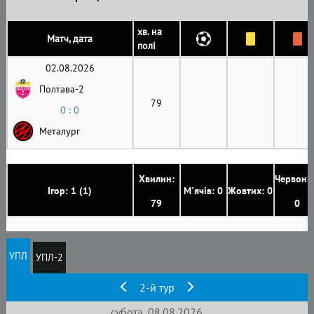
хв. на
Матч, дата
полі
02.08.2026
Полтава-2
79
0 : 0
Металург
Хвилин:
Червони
Ігор: 1 (1)
М'ячів: 0
Жовтих: 0
79
0
УПЛ
УПЛ-2
2-й тур
субота, 08.08.2026