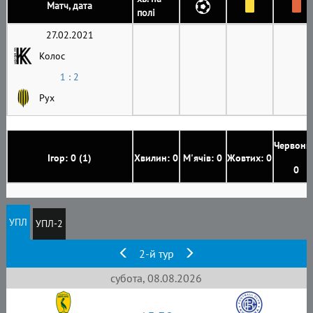
Матч, дата
полі
27.02.2021
Колос
1 : 2
Рух
Червони
Ігор: 0 (1)
Хвилин: 0
М'ячів: 0
Жовтих: 0
0
УПЛ
УПЛ-2
2-й тур
субота, 08.08.2026