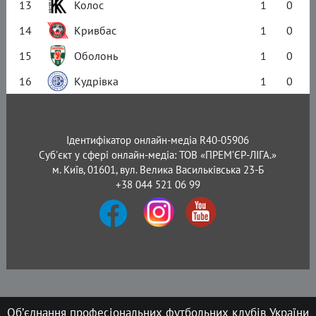
13
Колос
1
0
14
Кривбас
1
0
15
Оболонь
1
0
16
Кудрівка
1
0
Ідентифікатор онлайн-медіа R40-05906
Суб'єкт у сфері онлайн-медіа: ТОВ «ПРЕМ’ЄР-ЛІГА.»
м. Київ, 01601, вул. Велика Васильківська 23-Б
+38 044 521 06 99
Об’єднання професіональних футбольних клубів України