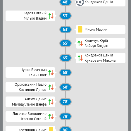
48'
Кондраков Данііл
Задоя Євгеній
53'
Мілько Вадим
63'
Мисик Мар'ян
Климчук Юрій
65'
Бойчук Богдан
Кондраков Данііл
65'
Кухаревич Микола
Чурко Вячеслав
68'
Ільїн Олег
Оріховський Павло
68'
Костишин Денис
Антюх Денис
78'
Мамаду Ламін Данфа
Лисенко Володимир
78'
Ісаєнко Євгеній
Костишин Денис
86'