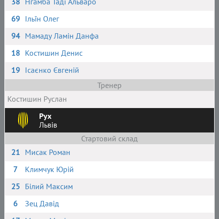
38
Нгамба Таді Альваро
69
Ільїн Олег
94
Мамаду Ламін Данфа
18
Костишин Денис
19
Ісаєнко Євгеній
Тренер
Костишин Руслан
Рух
Львів
Стартовий склад
21
Мисак Роман
7
Климчук Юрій
25
Білий Максим
6
Зец Давід