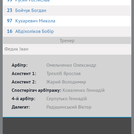
23
Бойчук Богдан
97
Кухаревич Микола
16
Абдіхоліков Бобір
Тренер
Федик Іван
Арбітр:
Омельченко Олександр
Асистент 1:
Трехліб Ярослав
Асистент 2:
Жарий Володимир
Спостерігач арбітражу:
Коваленко Геннадій
4-й арбітр:
Серпутько Геннадій
Делегат:
Радушинський Віктор