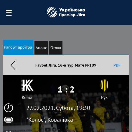
Рапорт арбітра
Анонс
Огляд
Favbet Ліга. 16-й тур Матч №109
PDF
1 : 2
Колос
Рух
27.02.2021. Субота, 19:30
"Колос", Ковалівка