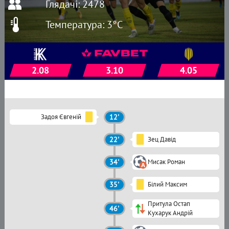
Глядачі: 2478
Температура: 3°C
2.08
3.10
4.05
Задоя Євгеній
12'
22'
Зец Давід
34'
Мисак Роман
35'
Білий Максим
Притула Остап
46'
Кухарук Андрій