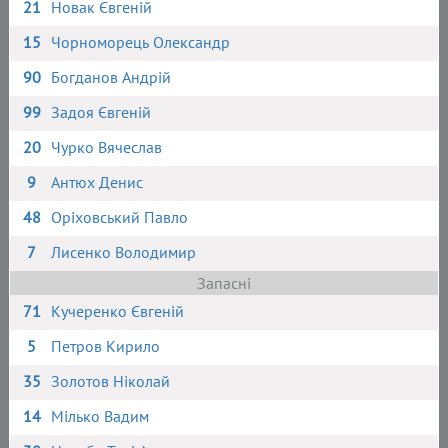
21
Новак Євгеній
15
Чорноморець Олександр
90
Богданов Андрій
99
Задоя Євгеній
20
Чурко Вячеслав
9
Антюх Денис
48
Оріховський Павло
7
Лисенко Володимир
Запасні
71
Кучеренко Євгеній
5
Петров Кирило
35
Золотов Ніколай
14
Мілько Вадим