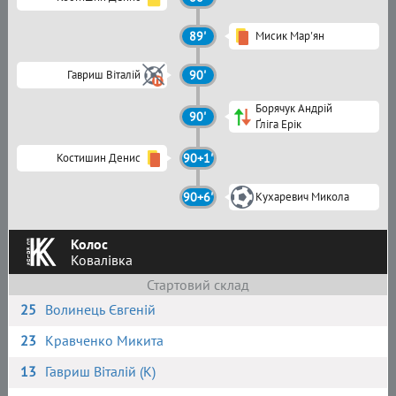
89'
Мисик Мар'ян
Гавриш Віталій
90'
Борячук Андрій
90'
Ґліга Ерік
Костишин Денис
90+1'
90+6'
Кухаревич Микола
Колос
Ковалівка
Стартовий склад
25
Волинець Євгеній
23
Кравченко Микита
13
Гавриш Віталій (К)