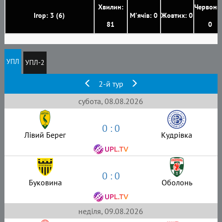
Хвилин:
Червони
Ігор: 3 (6)
М'ячів: 0
Жовтих: 0
81
0
УПЛ
УПЛ-2
2-й тур
субота, 08.08.2026
0 : 0
Лівий Берег
Кудрівка
0 : 0
Буковина
Оболонь
неділя, 09.08.2026