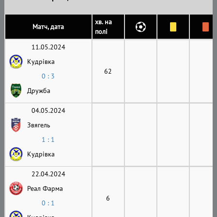
хв. на
Матч, дата
полі
11.05.2024
Кудрівка
62
0 : 3
Дружба
04.05.2024
Звягель
1 : 1
Кудрівка
22.04.2024
Реал Фарма
6
0 : 1