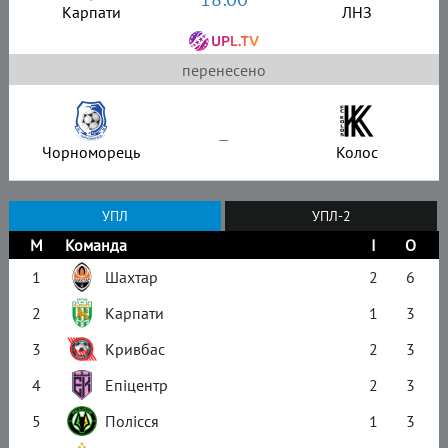
Карпати
ЛНЗ
перенесено
–
Чорноморець
Колос
УПЛ
УПЛ-2
М
Команда
І
О
1
Шахтар
2
6
2
Карпати
1
3
3
Кривбас
2
3
4
Епіцентр
2
3
5
Полісся
1
3