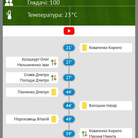
Глядачі: 100
Температура: 23°C
21'
Коваленко Кирило
Козішкурт Олег
27'
Мельниченко Іван
Славік Дмитро
27'
Поліщук Дмитро
Панченко Дмитро
44'
44'
Волошин Назар
Мороховець Віталій
49'
Коваленко Кирило
59'
Махиня Микита