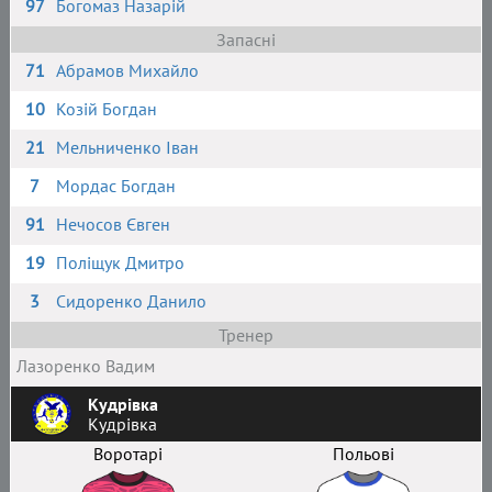
97
Богомаз Назарій
Запасні
71
Абрамов Михайло
10
Козій Богдан
21
Мельниченко Іван
7
Мордас Богдан
91
Нечосов Євген
19
Поліщук Дмитро
3
Сидоренко Данило
Тренер
Лазоренко Вадим
Кудрівка
Кудрівка
Воротарі
Польові