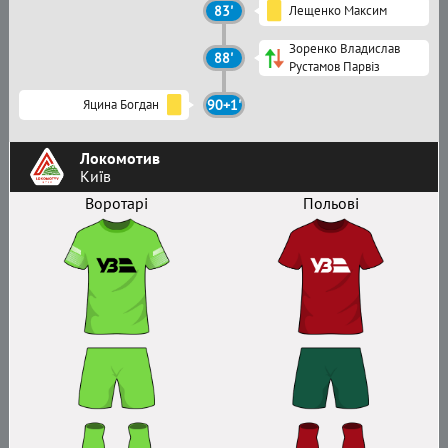
83'
Лещенко Максим
Зоренко Владислав
88'
Рустамов Парвіз
Яцина Богдан
90+1'
Локомотив
Київ
Воротарі
Польові