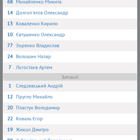
68
Михайленко Микита
14
Долгоп'ятов Олександр
13
Коваленко Кирило
10
Євтушенко Олександр
77
Зоренко Владислав
24
Волошин Назар
7
Лєгостаєв Артем
Запасні
1
Следзевський Андрій
12
Пругло Михайло
20
Пластун Володимир
22
Коваль Єгор
19
Жикол Дмитро