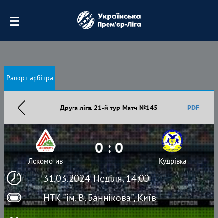
Рапорт арбітра
Друга ліга. 21-й тур Матч №145
PDF
0 : 0
Локомотив
Кудрівка
31.03.2024. Неділя, 14:00
НТК "ім. В. Баннікова", Київ