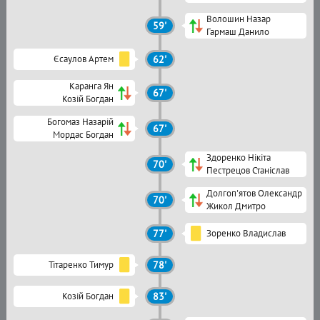
Волошин Назар
59'
Гармаш Данило
Єсаулов Артем
62'
Каранга Ян
67'
Козій Богдан
Богомаз Назарій
67'
Мордас Богдан
Здоренко Нікіта
70'
Пестрецов Станіслав
Долгоп'ятов Олександр
70'
Жикол Дмитро
77'
Зоренко Владислав
Тітаренко Тимур
78'
Козій Богдан
83'