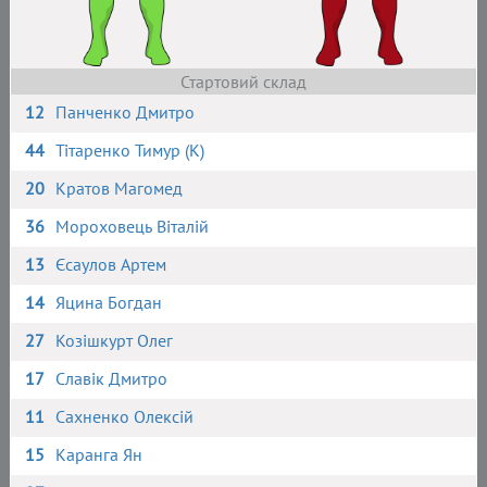
Стартовий склад
12
Панченко Дмитро
44
Тітаренко Тимур (К)
20
Кратов Магомед
36
Мороховець Віталій
13
Єсаулов Артем
14
Яцина Богдан
27
Козішкурт Олег
17
Славік Дмитро
11
Сахненко Олексій
15
Каранга Ян