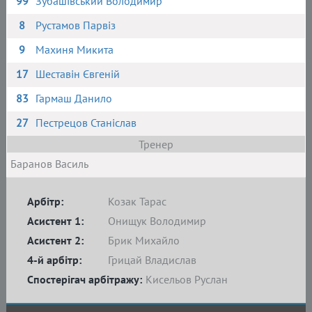
99
Зубашівський Володимир
8
Рустамов Парвіз
9
Махиня Микита
17
Шеставін Євгеній
83
Гармаш Данило
27
Пестрецов Станіслав
Тренер
Баранов Василь
Арбітр:
Козак Тарас
Асистент 1:
Онищук Володимир
Асистент 2:
Брик Михайло
4-й арбітр:
Грицай Владислав
Спостерігач арбітражу:
Кисельов Руслан