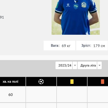
991
Вага:
Зріст:
69 кг
179 см
2023/24
Друга ліга
хв. на полі
60