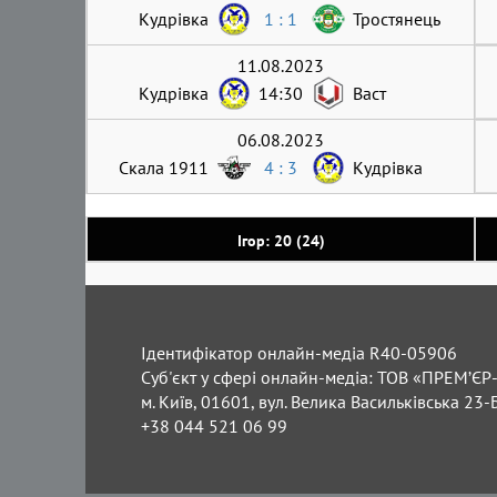
Кудрівка
1 : 1
Тростянець
11.08.2023
Кудрівка
14:30
Васт
06.08.2023
Скала 1911
4 : 3
Кудрівка
Ігор: 20 (24)
Ідентифікатор онлайн-медіа R40-05906
Суб'єкт у сфері онлайн-медіа: ТОВ «ПРЕМ’ЄР-
м. Київ, 01601, вул. Велика Васильківська 23-
+38 044 521 06 99