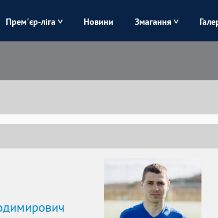
Прем'єр-ліга
Новини
Змагання
Гале
Верес
Динамо
Карпати
Колос
Лівий Берег
ЛНЗ
Харків
Чорноморець
одимирович