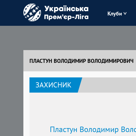
Клуби
Буковина
Зоря
ПЛАСТУН ВОЛОДИМИР ВОЛОДИМИРОВИЧ
Кудрівка
ЗАХИСНИК
Полісся
Пластун Володимир Вол