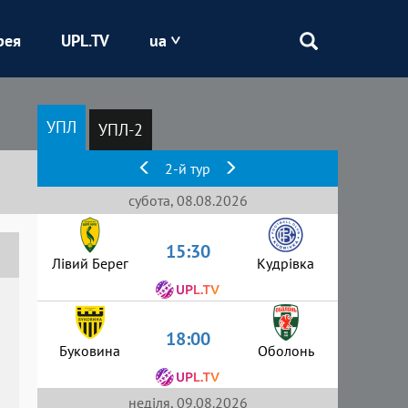
рея
UPL.TV
ua
Епіцентр
УПЛ
УПЛ-2
Кривбас
2-й тур
Оболонь
субота, 08.08.2026
15:30
Шахтар
Лівий Берег
Кудрівка
18:00
Буковина
Оболонь
неділя, 09.08.2026