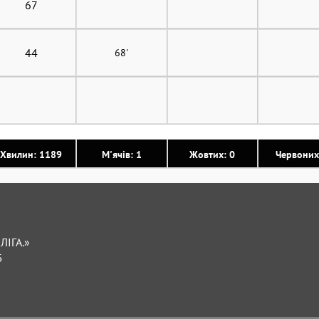
67
44
68'
Хвилин: 1189
М'ячів: 1
Жовтих: 0
Червоних
ЛІГА.»
Б