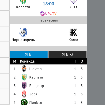
18:00
Карпати
ЛНЗ
перенесено
–
Чорноморець
Колос
УПЛ
УПЛ-2
М
Команда
І
О
1
Шахтар
1
3
2
Карпати
1
3
3
Епіцентр
1
3
4
Зоря
1
3
5
Полісся
1
3