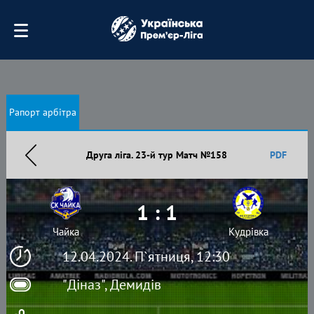
Рапорт арбітра
Друга ліга. 23-й тур Матч №158
PDF
1 : 1
Чайка
Кудрівка
12.04.2024. П`ятниця, 12:30
"Діназ", Демидів