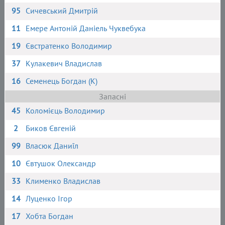
95
Сичевський Дмитрій
11
Емере Антоній Даніель Чуквебука
19
Євстратенко Володимир
37
Кулакевич Владислав
16
Семенець Богдан (К)
Запасні
45
Коломієць Володимир
2
Биков Євгеній
99
Власюк Даниїл
10
Євтушок Олександр
33
Клименко Владислав
14
Луценко Ігор
17
Хобта Богдан