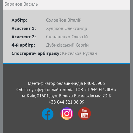
Баранов Василь
Арбітр:
Соловйов Віталій
Асистент 1:
Худяков Олександр
Асистент 2:
Степаненко Олексій
4-й арбітр:
Дубиківський Сергій
Спостерігач арбітражу:
Кисельов Руслан
Ідентифікатор онлайн-медіа R40-05906
Суб'єкт у сфері онлайн-медіа: ТОВ «ПРЕМ’ЄР-ЛІГА.»
м. Київ, 01601, вул. Велика Васильківська 23-Б
+38 044 521 06 99