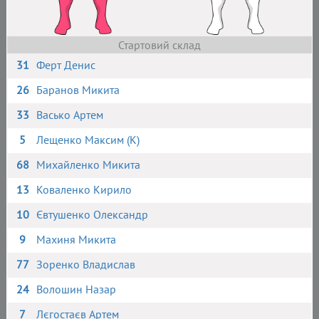
Стартовий склад
31
Ферт Денис
26
Баранов Микита
33
Васько Артем
5
Лещенко Максим (К)
68
Михайленко Микита
13
Коваленко Кирило
10
Євтушенко Олександр
9
Махиня Микита
77
Зоренко Владислав
24
Волошин Назар
7
Лєгостаєв Артем