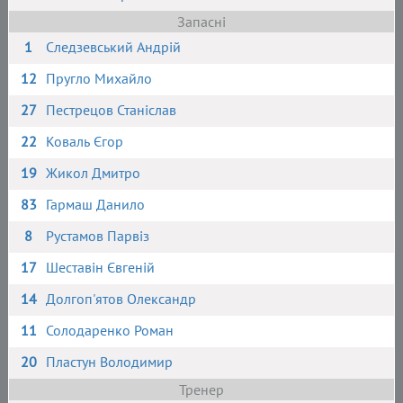
Запасні
1
Следзевський Андрій
12
Пругло Михайло
27
Пестрецов Станіслав
22
Коваль Єгор
19
Жикол Дмитро
83
Гармаш Данило
8
Рустамов Парвіз
17
Шеставін Євгеній
14
Долгоп'ятов Олександр
11
Солодаренко Роман
20
Пластун Володимир
Тренер