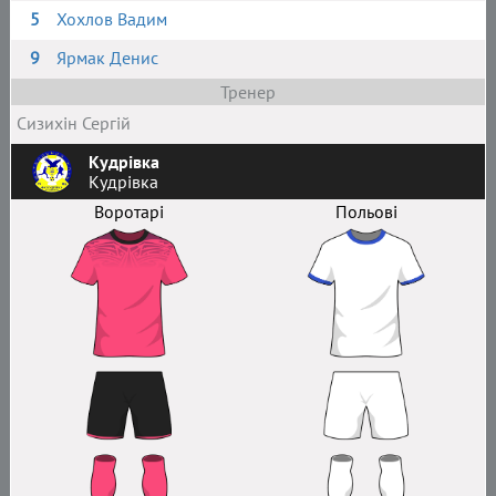
5
Хохлов Вадим
9
Ярмак Денис
Тренер
Сизихін Сергій
Кудрівка
Кудрівка
Воротарі
Польові