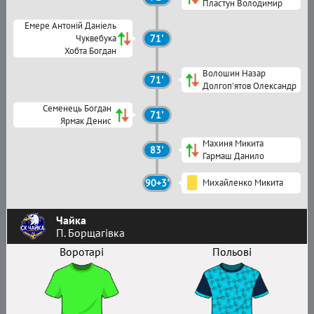
Пластун Володимир
Емере Антоній Даніель
Чуквебука
71'
Хобта Богдан
Волошин Назар
71'
Долгоп'ятов Олександр
Семенець Богдан
71'
Ярмак Денис
Махиня Микита
83'
Гармаш Данило
90+3'
Михайленко Микита
Чайка
П. Борщагівка
Воротарі
Польові