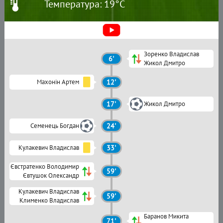
Температура: 19°C
Зоренко Владислав
6'
Жикол Дмитро
Махонін Артем
12'
17'
Жикол Дмитро
Семенець Богдан
24'
Кулакевич Владислав
33'
Євстратенко Володимир
59'
Євтушок Олександр
Кулакевич Владислав
59'
Клименко Владислав
Баранов Микита
71'