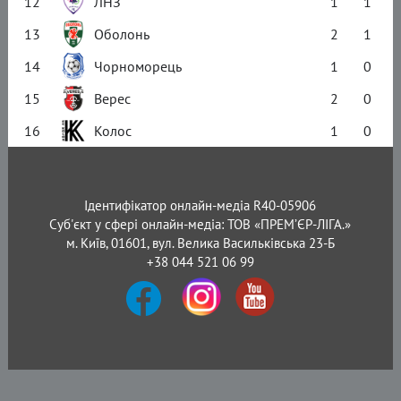
12
ЛНЗ
1
1
13
Оболонь
2
1
14
Чорноморець
1
0
15
Верес
2
0
16
Колос
1
0
Ідентифікатор онлайн-медіа R40-05906
Суб'єкт у сфері онлайн-медіа: ТОВ «ПРЕМ’ЄР-ЛІГА.»
м. Київ, 01601, вул. Велика Васильківська 23-Б
+38 044 521 06 99