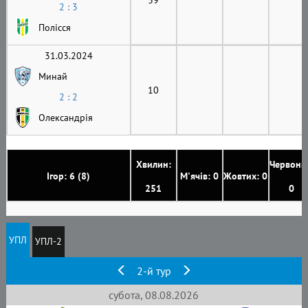
2 : 3
Полісся
31.03.2024
Минай
10
2 : 2
Олександрія
Хвилин:
Червони
Ігор: 6 (8)
М'ячів: 0
Жовтих: 0
251
0
УПЛ
УПЛ-2
2-й тур
субота, 08.08.2026