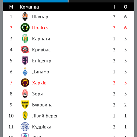
М
Команда
І
О
1
Шахтар
2
6
2
Полісся
2
6
3
Карпати
1
3
4
Кривбас
2
3
5
Епіцентр
2
3
6
Динамо
1
3
7
Харків
2
3
8
Зоря
2
3
9
Буковина
2
2
10
Лівий Берег
1
1
11
Кудрівка
2
1