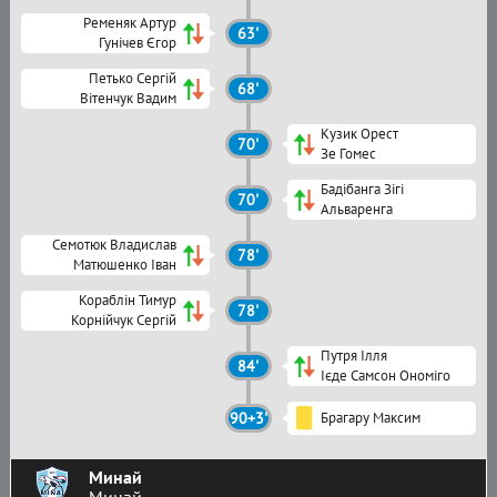
Ременяк Артур
63'
Гунічев Єгор
Петько Сергій
68'
Вітенчук Вадим
Кузик Орест
70'
Зе Гомес
Бадібанга Зігі
70'
Альваренга
Семотюк Владислав
78'
Матюшенко Іван
Кораблін Тимур
78'
Корнійчук Сергій
Путря Ілля
84'
Ієде Самсон Ономіго
90+3'
Брагару Максим
Минай