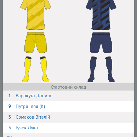
Стартовий склад
1
Варакута Данило
9
Путря Ілля (К)
3
Єрмаков Віталій
5
Гучек Лука