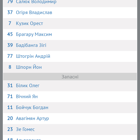
79
Салюк Володимир
37
Огіря Владислав
7
Кузик Орест
45
Брагару Максим
39
Бадібанга Зігі
77
Штогрін Андрій
8
Шпорн Йон
Запасні
31
Білик Олег
71
Вічний Ян
11
Бойчук Богдан
20
Авагімян Артур
23
Зе Гомес