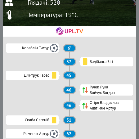
Глядачі: 520
Температура: 19°C
Кораблін Тимур
6'
37'
Бадібанга Зігі
Дмитрук Тарас
45'
Гучек Лука
46'
Бойчук Богдан
Огіря Владислав
46'
Авагімян Артур
Скиба Євгеній
51'
Ременяк Артур
62'