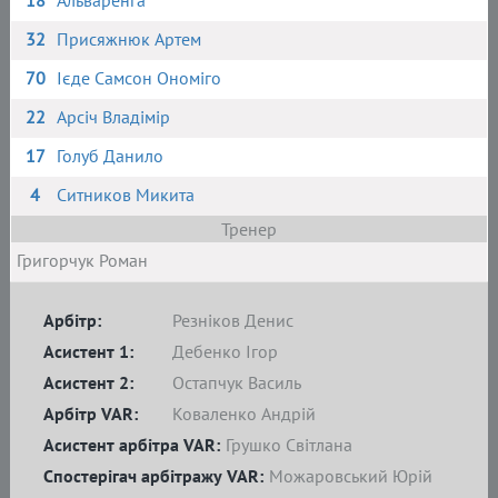
18
Альваренга
32
Присяжнюк Артем
70
Ієде Самсон Ономіго
22
Арсіч Владімір
17
Голуб Данило
4
Ситников Микита
Тренер
Григорчук Роман
Арбітр:
Резніков Денис
Асистент 1:
Дебенко Ігор
Асистент 2:
Остапчук Василь
Арбітр VAR:
Коваленко Андрій
Асистент арбітра VAR:
Грушко Світлана
Спостерігач арбітражу VAR:
Можаровський Юрій