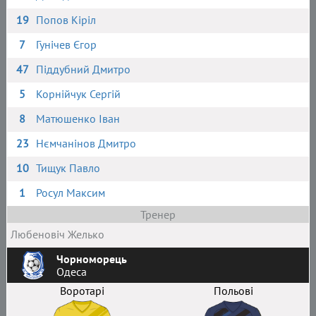
19
Попов Кіріл
7
Гунічев Єгор
47
Піддубний Дмитро
5
Корнійчук Сергій
8
Матюшенко Іван
23
Нємчанінов Дмитро
10
Тищук Павло
1
Росул Максим
Тренер
Любеновіч Желько
Чорноморець
Одеса
Воротарі
Польові