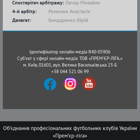
Спостерігач арбітражу:
Овчар Михайло
4-й арбітр:
Романюк Анастасія
Делегат:
Бондаренко Юрій
Ідентифікатор онлайн-медіа R40-05906
Суб'єкт у сфері онлайн-медіа: ТОВ «ПРЕМ’ЄР-ЛІГА.»
м. Київ, 01601, вул. Велика Васильківська 23-Б
+38 044 521 06 99
Об’єднання професіональних футбольних клубів України
«Прем’єр-ліга»