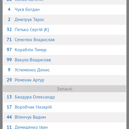
4
Чуєв Богдан
2
Дмитрук Тарас
32
Петько Сергій (К)
71
Семотюк Владислав
97
Кораблін Тимур
99
Вакула Владислав
9
Устименко Денис
29
Ременяк Артур
Запасні
13
Бандура Олександр
17
Воробчак Назарій
44
Вітенчук Вадим
11
Демиденко Іван