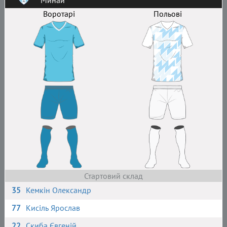
Минай
Воротарі
Польові
Стартовий склад
35
Кемкін Олександр
77
Кисіль Ярослав
22
Скиба Євгеній