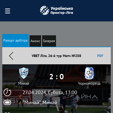
Рапорт арбітра
Анонс
Галерея
VBET Ліга. 26-й тур Матч №208
PDF
2 : 0
Минай
Чорноморець
27.04.2024. Субота, 13:00
"Минай", Минай