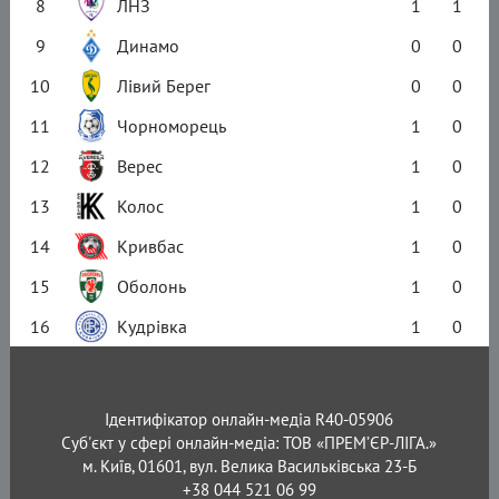
8
ЛНЗ
1
1
9
Динамо
0
0
10
Лівий Берег
0
0
11
Чорноморець
1
0
12
Верес
1
0
13
Колос
1
0
14
Кривбас
1
0
15
Оболонь
1
0
16
Кудрівка
1
0
Ідентифікатор онлайн-медіа R40-05906
Суб'єкт у сфері онлайн-медіа: ТОВ «ПРЕМ’ЄР-ЛІГА.»
м. Київ, 01601, вул. Велика Васильківська 23-Б
+38 044 521 06 99