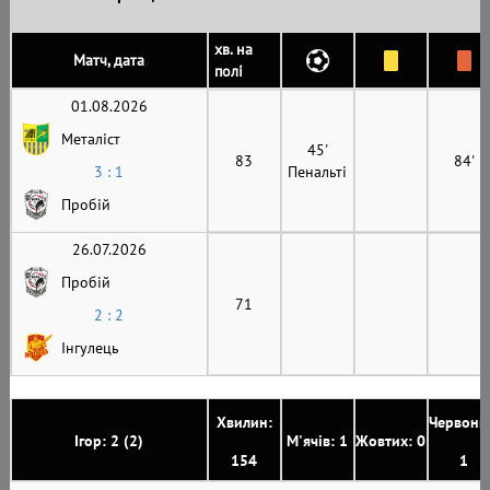
хв. на
Матч, дата
полі
01.08.2026
Металіст
45'
83
84'
3 : 1
Пенальті
Пробій
26.07.2026
Пробій
71
2 : 2
Інгулець
Хвилин:
Червони
Ігор: 2 (2)
М'ячів: 1
Жовтих: 0
154
1