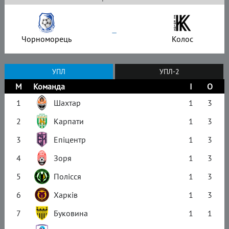
–
Чорноморець
Колос
УПЛ
УПЛ-2
М
Команда
І
О
1
Шахтар
1
3
2
Карпати
1
3
3
Епіцентр
1
3
4
Зоря
1
3
5
Полісся
1
3
6
Харків
1
3
7
Буковина
1
1